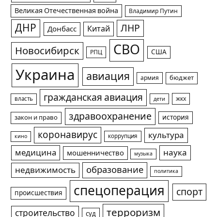
Великая Отечественная война
Владимир Путин
ДНР
ЛНР
Китай
Донбасс
СВО
Новосибирск
США
РПЦ
Украина
авиация
армия
бюджет
гражданская авиация
жкх
власть
дети
здравоохранение
история
закон и право
коронавирус
культура
коррупция
кино
медицина
наука
мошенничество
музыка
образование
недвижимость
политика
спецоперация
спорт
происшествия
терроризм
строительство
суд