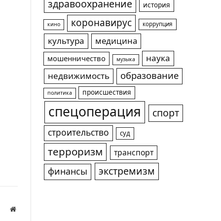
здравоохранение
история
коронавирус
коррупция
кино
культура
медицина
наука
мошенничество
музыка
образование
недвижимость
происшествия
политика
спецоперация
спорт
строительство
суд
терроризм
транспорт
экстремизм
финансы
Website