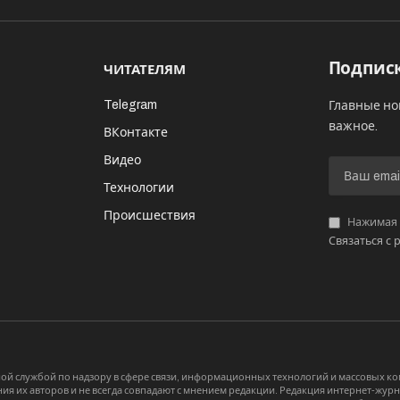
Подписк
ЧИТАТЕЛЯМ
Telegram
Главные но
важное.
ВКонтакте
Видео
И
Технологии
Происшествия
Нажимая «
Связаться с 
й службой по надзору в сфере связи, информационных технологий и массовых 
я их авторов и не всегда совпадают с мнением редакции. Редакция интернет-журна