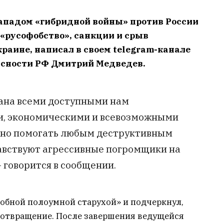
ападом «гибридной войны» против России
 «русофобство», санкции и срыв
раине, написал в своем telegram-канале
асности РФ Дмитрий Медведев.
ана всеми доступными нам
и, экономическими и всевозможными
жно помогать любым деструктивным
равствуют агрессивные погромщики на
– говорится в сообщении.
лобной полоумной старухой» и подчеркнул,
 отвращение. После завершения ведущейся