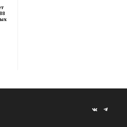
ет
88
вых
VKontakte
Telegram