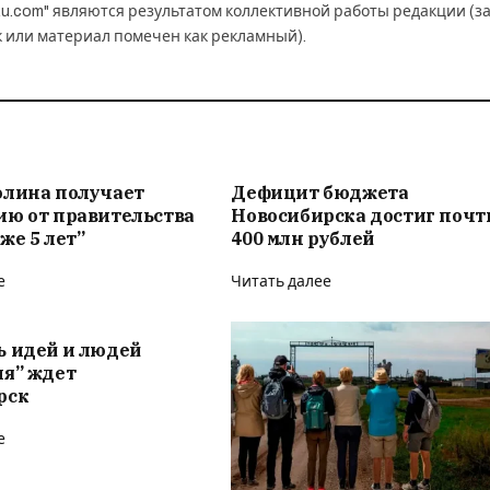
u.com" являются результатом коллективной работы редакции (з
к или материал помечен как рекламный).
олина получает
Дефицит бюджета
ию от правительства
Новосибирска достиг почт
же 5 лет”
400 млн рублей
е
Читать далее
ь идей и людей
ия” ждет
рск
е