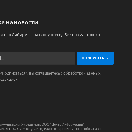
а на новости
вости Сибири — на вашу почту. Без спама, только
Подписаться», вы соглашаетесь с обработкой данных.
редакцией
.
коммуникаций. Учредитель: ООО “Центр Информации”
ла SIBRU.COM вступает в диалог и переписку, но не обязана это