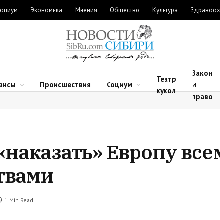
оциум
Экономика
Мнения
Общество
Культура
Здравоох
Закон
Театр
ансы
Происшествия
Социум
и
кукол
право
«наказать» Европу все
твами
1 Min Read