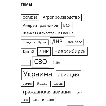
ТЕМЫ
Агропроизводство
COVID19
Андрей Травников
ВСУ
Великая Отечественная война
ДНР
Донбасс
Владимир Путин
Новосибирск
ЛНР
Китай
СВО
США
РПЦ
Украина
авиация
армия
бюджет
власть
гражданская авиация
дети
жкх
закон и право