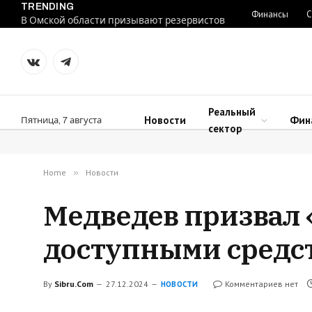
TRENDING
Финансы
С
В Омской области призывают резервистов
VKontakte
Telegram
Реальный
Новости
Фин
Пятница, 7 августа
сектор
Home
»
Новости
Медведев призвал 
доступными средс
By
Sibru.Com
27.12.2024
Комментариев нет
НОВОСТИ