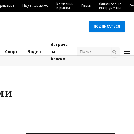
Компании
Финансовые
ранение
Недвижимость
Банки
Ст
и рынки
инструменты
ПОДПИСАТЬСЯ
Встреча
Спорт
Видео
на
Аляске
ми