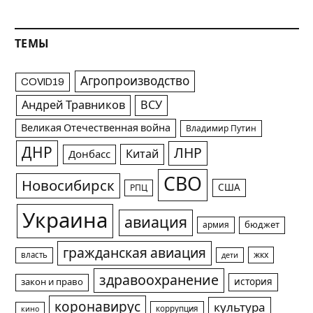
ТЕМЫ
Агропроизводство
COVID19
Андрей Травников
ВСУ
Великая Отечественная война
Владимир Путин
ДНР
ЛНР
Китай
Донбасс
СВО
Новосибирск
США
РПЦ
Украина
авиация
армия
бюджет
гражданская авиация
жкх
власть
дети
здравоохранение
история
закон и право
коронавирус
культура
коррупция
кино