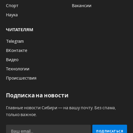
Многие люди, страдающие от
зависимости, сталкиваются с
внутренними и внешними препятствиями,
которые мешают им обратиться за
профессиональной помощью.
Стигматизация, страх перед осуждением
и недоверие к медицинским учреждениям
остаются главными барьерами на пути к
лечению.
В этом контексте такие услуги, как
нарколог
на дом недорого
, помогают людям начать
терапию в комфортной обстановке, сохраняя
конфиденциальность и избегая излишнего