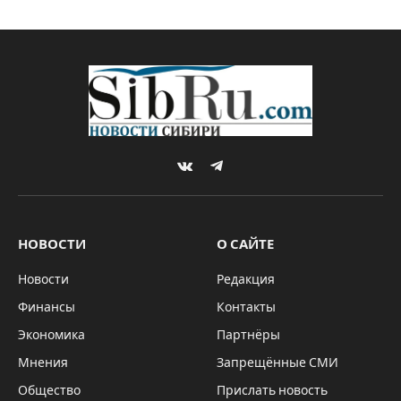
как справиться с боязнью и
побороть предрассудки
общества
By
Sibru.Com
23.12.2024
ЗДРАВООХРАНЕНИЕ
Комментариев нет
3 Mins Read