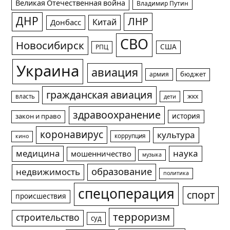
Великая Отечественная война
Владимир Путин
ДНР
ЛНР
Китай
Донбасс
СВО
Новосибирск
США
РПЦ
Украина
авиация
армия
бюджет
гражданская авиация
жкх
власть
дети
здравоохранение
история
закон и право
коронавирус
культура
коррупция
кино
медицина
наука
мошенничество
музыка
образование
недвижимость
политика
спецоперация
спорт
происшествия
терроризм
строительство
суд