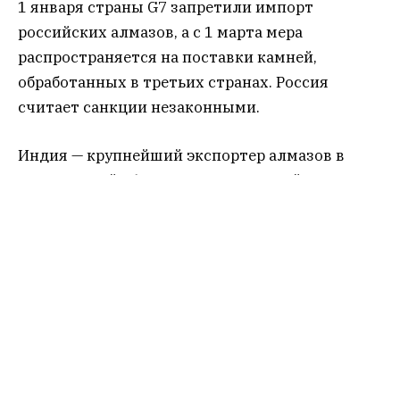
1 января страны G7 запретили импорт
российских алмазов, а с 1 марта мера
распространяется на поставки камней,
обработанных в третьих странах. Россия
считает санкции незаконными.
Индия — крупнейший экспортер алмазов в
мире с долей 26,5%, а также мировой центр
полировки и огранки камней. Однако в связи с
общим кризисом алмазной индустрии эта
отрасль в стране также испытывает
сложности. Так, в 2023 и 2024 гг. экспорт
снизился по сравнению с аналогичным
предыдущим периодом на 27,58%, а в первом
квартале текущего 2024 и будущем 2025-м еще
на 15%. Главной причиной стало падение