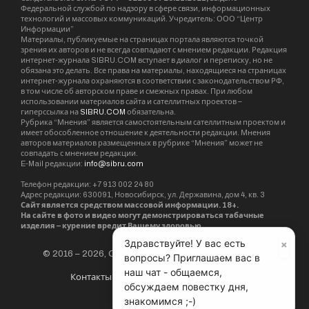
Федеральной службой по надзору в сфере связи, информационных
технологий и массовых коммуникаций. Учредитель: ООО “Центр
Информации”
Материалы, публикуемые на страницах портала являются точкой
зрения их авторов и не всегда совпадают с мнением редакции. Редакция
интернет-журнала SIBRU.COM вступает в диалог и переписку, но не
обязана это делать. Все права на материалы, находящиеся на страницах
интернет-журнала охраняются в соответствии с законодательством РФ,
в том числе об авторском праве и смежных правах. При любом
использовании материалов сайта и сателлитных проектов –
гиперссылка на
SIBRU.COM
обязательна.
Рубрика “Мнения” является самостоятельным сателлитным проектом и
имеет обособленное отношение к деятельности редакции. Мнения
авторов материалов размещенных в рубрике “Мнения” может не
совпадать с мнением редакции.
E-Mail редакции:
info@sibru.com
Телефон редакции: +7 913 002 24 80
Адрес редакции: 630091, Новосибирск, ул. Державина, дом 4, кв. 3
Сайт является средством массовой информации. 18+.
На сайте в фото и видео могут демонстрироваться табачные
изделия – курение вредит Вашему здоровью.
×
Здравствуйте! У вас есть
© 2016 – 2026, Сетевое издание «Новости Сибири».
вопросы? Приглашаем вас в
наш чат - общаемся,
Контакты
Редакция
Партнёры
обсуждаем повестку дня,
знакомимся ;-)