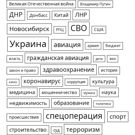
Великая Отечественная война
Владимир Путин
ДНР
ЛНР
Китай
Донбасс
СВО
Новосибирск
США
РПЦ
Украина
авиация
армия
бюджет
гражданская авиация
жкх
власть
дети
здравоохранение
история
закон и право
коронавирус
культура
коррупция
кино
медицина
наука
мошенничество
музыка
образование
недвижимость
политика
спецоперация
спорт
происшествия
терроризм
строительство
суд