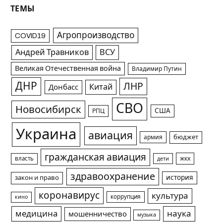
ТЕМЫ
Агропроизводство
COVID19
Андрей Травников
ВСУ
Великая Отечественная война
Владимир Путин
ДНР
ЛНР
Китай
Донбасс
СВО
Новосибирск
США
РПЦ
Украина
авиация
армия
бюджет
гражданская авиация
жкх
власть
дети
здравоохранение
история
закон и право
коронавирус
культура
коррупция
кино
медицина
наука
мошенничество
музыка