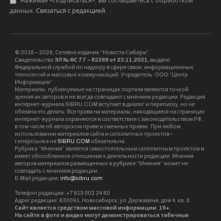
Нажимая «Подписаться», вы соглашаетесь с обработкой
данных.
Связаться с редакцией
.
© 2016 – 2026, Сетевое издание “Новости Сибири”.
Свидетельство
ЭЛ № ФС 77 – 82268 от 23.11.2021,
выдано
Федеральной службой по надзору в сфере связи, информационных
технологий и массовых коммуникаций. Учредитель: ООО “Центр
Информации”
Материалы, публикуемые на страницах портала являются точкой
зрения их авторов и не всегда совпадают с мнением редакции. Редакция
интернет-журнала SIBRU.COM вступает в диалог и переписку, но не
обязана это делать. Все права на материалы, находящиеся на страницах
интернет-журнала охраняются в соответствии с законодательством РФ,
в том числе об авторском праве и смежных правах. При любом
использовании материалов сайта и сателлитных проектов –
гиперссылка на
SIBRU.COM
обязательна.
Рубрика “Мнения” является самостоятельным сателлитным проектом и
имеет обособленное отношение к деятельности редакции. Мнения
авторов материалов размещенных в рубрике “Мнения” может не
совпадать с мнением редакции.
E-Mail редакции:
info@sibru.com
Телефон редакции: +7 913 002 24 80
Адрес редакции: 630091, Новосибирск, ул. Державина, дом 4, кв. 3
Сайт является средством массовой информации. 18+.
На сайте в фото и видео могут демонстрироваться табачные