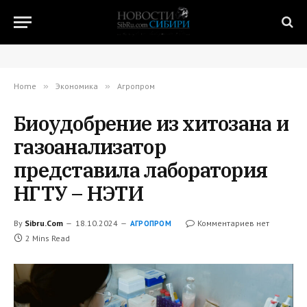
Home
»
Экономика
»
Агропром
Биоудобрение из хитозана и
газоанализатор
представила лаборатория
НГТУ – НЭТИ
By
Sibru.Com
18.10.2024
Комментариев нет
АГРОПРОМ
2 Mins Read