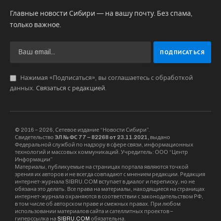
Главные новости Сибири — на вашу почту. Без спама,
только важное.
Нажимая «Подписаться», вы соглашаетесь с обработкой
данных.
Связаться с редакцией
.
© 2016 – 2026, Сетевое издание “Новости Сибири”.
Свидетельство
ЭЛ № ФС 77 – 82268 от 23.11.2021,
выдано
Федеральной службой по надзору в сфере связи, информационных
технологий и массовых коммуникаций. Учредитель: ООО “Центр
Информации”
Материалы, публикуемые на страницах портала являются точкой
зрения их авторов и не всегда совпадают с мнением редакции. Редакция
интернет-журнала SIBRU.COM вступает в диалог и переписку, но не
обязана это делать. Все права на материалы, находящиеся на страницах
интернет-журнала охраняются в соответствии с законодательством РФ,
в том числе об авторском праве и смежных правах. При любом
использовании материалов сайта и сателлитных проектов –
гиперссылка на
SIBRU.COM
обязательна.