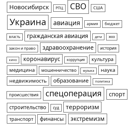
СВО
Новосибирск
США
РПЦ
Украина
авиация
армия
бюджет
гражданская авиация
жкх
власть
дети
здравоохранение
история
закон и право
коронавирус
культура
коррупция
кино
медицина
наука
мошенничество
музыка
образование
недвижимость
политика
спецоперация
спорт
происшествия
терроризм
строительство
суд
экстремизм
финансы
транспорт