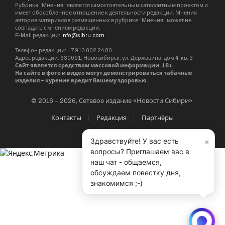
Рубрика “Мнения” является самостоятельным сателлитным проектом и
имеет обособленное отношение к деятельности редакции. Мнения
авторов материалов размещенных в рубрике “Мнения” может не
совпадать с мнением редакции.
E-Mail редакции:
info@sibru.com
Телефон редакции: +7 913 002 24 80
Адрес редакции: 630091, Новосибирск, ул. Державина, дом 4, кв. 3
Сайт является средством массовой информации. 18+.
На сайте в фото и видео могут демонстрироваться табачные
изделия – курение вредит Вашему здоровью.
© 2016 – 2026, Сетевое издание «Новости Сибири».
Контакты
Редакция
Партнёры
×
Здравствуйте! У вас есть
вопросы? Приглашаем вас в
наш чат - общаемся,
обсуждаем повестку дня,
знакомимся ;-)