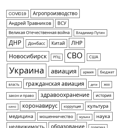
Агропроизводство
COVID19
Андрей Травников
ВСУ
Великая Отечественная война
Владимир Путин
ДНР
ЛНР
Китай
Донбасс
СВО
Новосибирск
США
РПЦ
Украина
авиация
армия
бюджет
гражданская авиация
жкх
власть
дети
здравоохранение
история
закон и право
коронавирус
культура
коррупция
кино
медицина
наука
мошенничество
музыка
образование
недвижимость
политика