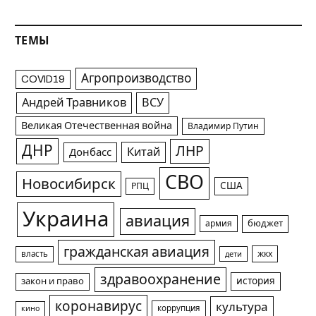
ТЕМЫ
Агропроизводство
COVID19
Андрей Травников
ВСУ
Великая Отечественная война
Владимир Путин
ДНР
ЛНР
Китай
Донбасс
СВО
Новосибирск
США
РПЦ
Украина
авиация
армия
бюджет
гражданская авиация
жкх
власть
дети
здравоохранение
история
закон и право
коронавирус
культура
коррупция
кино