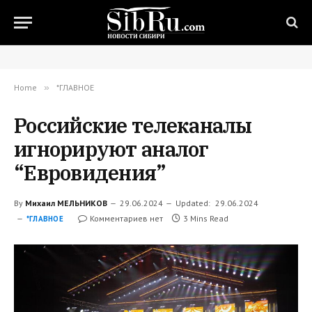
Home
»
*ГЛАВНОЕ
Российские телеканалы
игнорируют аналог
“Евровидения”
By
Михаил МЕЛЬНИКОВ
29.06.2024
Updated:
29.06.2024
Комментариев нет
3 Mins Read
*ГЛАВНОЕ