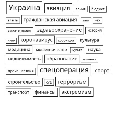
Украина
авиация
армия
бюджет
гражданская авиация
жкх
власть
дети
здравоохранение
история
закон и право
коронавирус
культура
коррупция
кино
медицина
наука
мошенничество
музыка
образование
недвижимость
политика
спецоперация
спорт
происшествия
терроризм
строительство
суд
экстремизм
финансы
транспорт