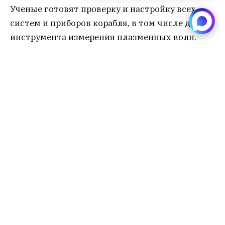
Ученые готовят проверку и настройку всех
систем и приборов корабля, в том числе для
инструмента измерения плазменных волн.
космос
наука
Sibru.Com
Website
Материалы, публикуемые за авторством "Редакция
SibRu.com" являются результатом коллективной работы
редакции (за исключением случаев, если указана ссылка
на источник или материал помечен как рекламный).