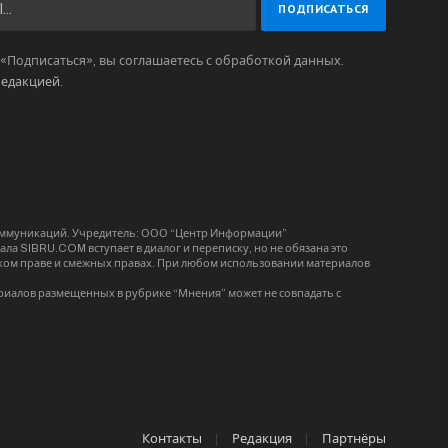
Подписаться», вы соглашаетесь с обработкой данных.
редакцией
.
коммуникаций. Учредитель: ООО “Центр Информации”
ла SIBRU.COM вступает в диалог и переписку, но не обязана это
орском праве и смежных правах. При любом использовании материалов
риалов размещенных в рубрике “Мнения” может не совпадать с
Контакты
Редакция
Партнёры