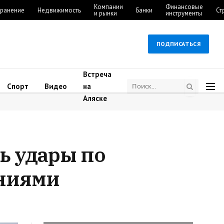
Компании
Финансовые
ранение
Недвижимость
Банки
Ст
и рынки
инструменты
ПОДПИСАТЬСЯ
Встреча
Спорт
Видео
на
Аляске
ь удары по
ниями