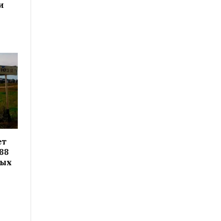
и
ет
88
вых