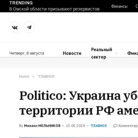
TRENDING
Финансы
С
В Омской области призывают резервистов
VKontakte
Telegram
Реальный
Новости
Фин
Четверг, 6 августа
сектор
Home
»
*ГЛАВНОЕ
Politico: Украина 
территории РФ ам
By
Михаил МЕЛЬНИКОВ
15.05.2024
Комментар
*ГЛАВНОЕ