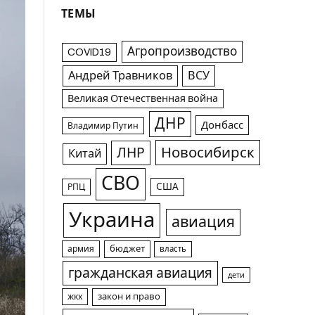
ТЕМЫ
Агропроизводство
COVID19
Андрей Травников
ВСУ
Великая Отечественная война
ДНР
Донбасс
Владимир Путин
Новосибирск
ЛНР
Китай
СВО
США
РПЦ
Украина
авиация
армия
бюджет
власть
гражданская авиация
дети
жкх
закон и право