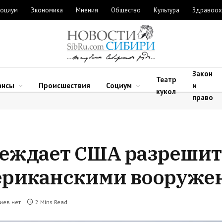
оциум
Экономика
Мнения
Общество
Культура
Здравоох
Закон
Театр
ансы
Происшествия
Социум
и
кукол
право
убеждает США разрешит
ериканскими вооруже
иев нет
2 Mins Read