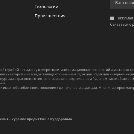
И
Технологии
Происшествия
Нажимая «
Связаться с 
й службой по надзору в сфере связи, информационных технологий и массовых 
я их авторов и не всегда совпадают с мнением редакции. Редакция интернет-журна
-журнала охраняются в соответствии с законодательством РФ, в том числе об авт
ьна.
и имеет обособленное отношение к деятельности редакции. Мнения авторов мате
делия – курение вредит Вашему здоровью.