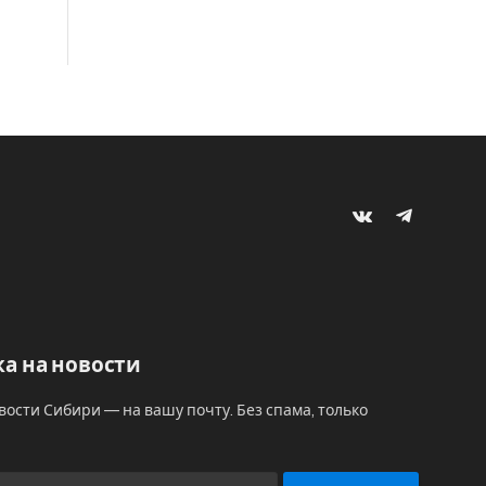
VKontakte
Telegram
а на новости
вости Сибири — на вашу почту. Без спама, только