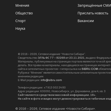
Мнения
Запрещённые СМ
Общество
Прислать новость
Спорт
Вакансии
Наука
© 2016 – 2026, Сетевое издание “Новости Сибири”.
Свидетельство
ЭЛ № ФС 77 – 82268 от 23.11.2021,
выдано Федерально
Материалы, публикуемые на страницах портала являются точкой зрени
делать. Все права на материалы, находящиеся на страницах интернет
сайта и сателлитных проектов – гиперссылка на
SIBRU.COM
обязател
Рубрика “Мнения” является самостоятельным сателлитным проектом 
мнением редакции.
E-Mail редакции:
info@sibru.com
Телефон редакции: +7 913 002 24 80
Адрес редакции: 630091, Новосибирск, ул. Державина, дом 4, кв. 3
Сайт является средством массовой информации. 18+.
На сайте в фото и видео могут демонстрироваться табачные из
© 2016 – 2026, Сетевое издание «Новости Сибири».