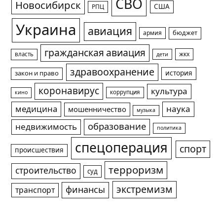
СВО
Новосибирск
США
РПЦ
Украина
авиация
армия
бюджет
гражданская авиация
жкх
власть
дети
здравоохранение
история
закон и право
коронавирус
культура
коррупция
кино
медицина
наука
мошенничество
музыка
образование
недвижимость
политика
спецоперация
спорт
происшествия
терроризм
строительство
суд
экстремизм
финансы
транспорт