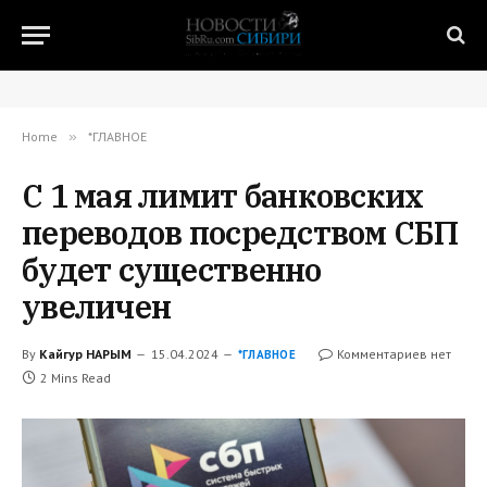
Home
»
*ГЛАВНОЕ
С 1 мая лимит банковских
переводов посредством СБП
будет существенно
увеличен
By
Кайгур НАРЫМ
15.04.2024
Комментариев нет
*ГЛАВНОЕ
2 Mins Read