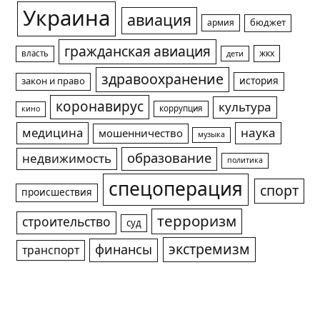
Украина
авиация
армия
бюджет
гражданская авиация
жкх
власть
дети
здравоохранение
история
закон и право
коронавирус
культура
коррупция
кино
медицина
наука
мошенничество
музыка
образование
недвижимость
политика
спецоперация
спорт
происшествия
терроризм
строительство
суд
экстремизм
финансы
транспорт