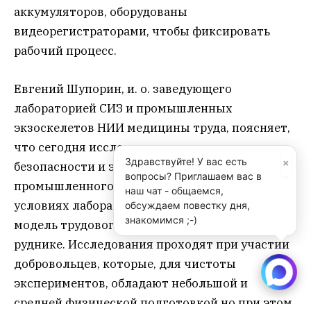
аккумуляторов, оборудованы
видеорегистраторами, чтобы фиксировать
рабочий процесс.
Евгений Шупорин, и. о. заведующего
лабораторией СИЗ и промышленных
экзоскелетов НИИ медицины труда, поясняет,
что сегодня исследования по оценке
×
Здравствуйте! У вас есть
безопасности и эффективности
вопросы? Приглашаем вас в
промышленного экзоскелета проводятся в
наш чат - общаемся,
условиях лаборатории НИИ, куда перенесена
обсуждаем повестку дня,
знакомимся ;-)
модель трудового места на медном заводе и
руднике. Исследования проходят при участии
добровольцев, которые, для чистоты
экспериментов, обладают небольшой и
средней физической подготовкой но при этом