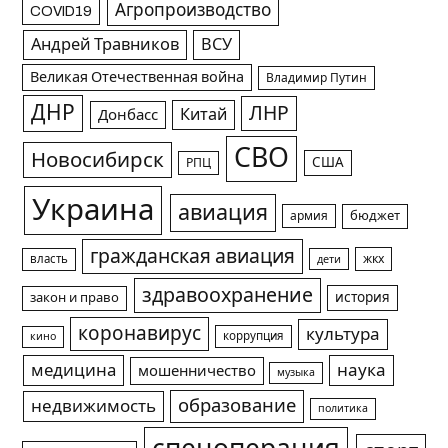
Агропроизводство
COVID19
Андрей Травников
ВСУ
Великая Отечественная война
Владимир Путин
ДНР
ЛНР
Китай
Донбасс
СВО
Новосибирск
США
РПЦ
Украина
авиация
армия
бюджет
гражданская авиация
жкх
власть
дети
здравоохранение
история
закон и право
коронавирус
культура
коррупция
кино
медицина
наука
мошенничество
музыка
образование
недвижимость
политика