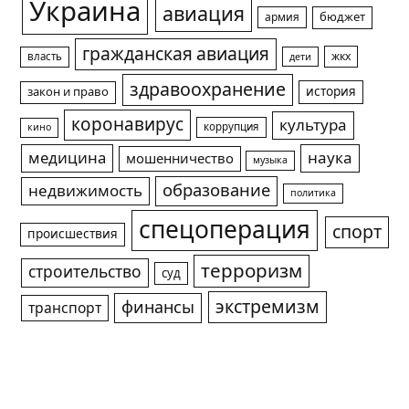
Украина
авиация
армия
бюджет
гражданская авиация
жкх
власть
дети
здравоохранение
история
закон и право
коронавирус
культура
коррупция
кино
медицина
наука
мошенничество
музыка
образование
недвижимость
политика
спецоперация
спорт
происшествия
терроризм
строительство
суд
экстремизм
финансы
транспорт