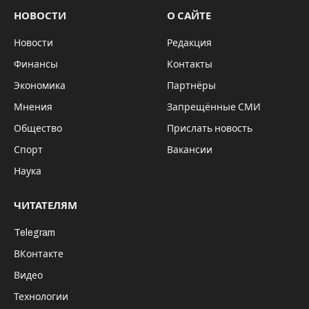
Сургута в Баку обнаружили сотрудники
Сургутского таможенного поста
Тюменской таможни. Свои накопления в
размере 4 000 долларов США и 744 тысячи
рублей наличными путешественница
взяла с собой в зеленый коридор зоны
таможенного контроля. «О необходимости
декларирования наличных денег не
знала», – призналась нарушительница
инспектору.
Как пояснил начальник Сургутского
таможенного поста Игорь Галузин: «Со 2 марта
2022 года временно запрещено вывозить из
России наличную иностранную валюту в
сумме, превышающей эквивалент 10 тысяч