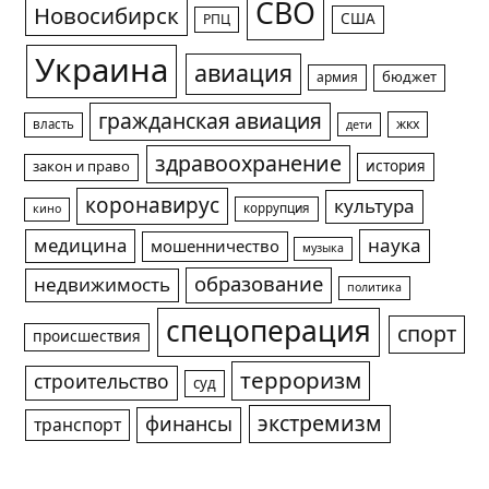
СВО
Новосибирск
США
РПЦ
Украина
авиация
армия
бюджет
гражданская авиация
жкх
власть
дети
здравоохранение
история
закон и право
коронавирус
культура
коррупция
кино
медицина
наука
мошенничество
музыка
образование
недвижимость
политика
спецоперация
спорт
происшествия
терроризм
строительство
суд
экстремизм
финансы
транспорт