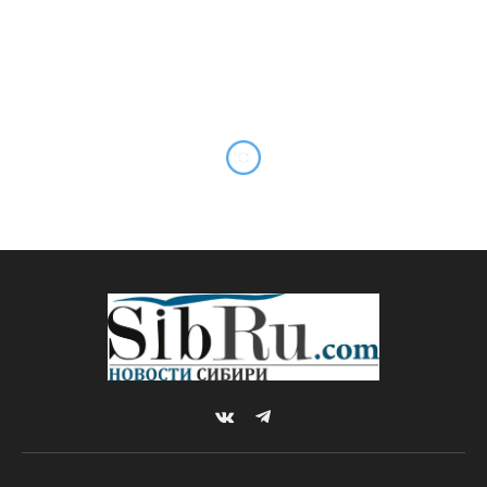
Таможенники в Сургуте
предотвратили вывоз
валюты в Азербайджан
By
Sibru.Com
07.09.2023
Комментариев нет
НОВОСТИ
1 Min Read
Незадекларированную валюту в ручной
клади авиапассажирки, вылетавшей из