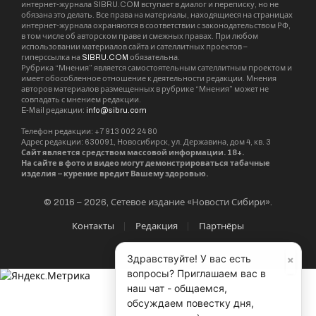
административных дел по фактам
незаконного перемещения денежных средств.
Всего сотрудники ведомства изъяли 7,2 млн
рублей, 71 000 долларов США и 7 790 Евро.
контрабанда
Sibru.Com
Website
Материалы, публикуемые за авторством "Редакция
SibRu.com" являются результатом коллективной работы
×
Здравствуйте! У вас есть
редакции (за исключением случаев, если указана ссылка
вопросы? Приглашаем вас в
на источник или материал помечен как рекламный).
наш чат - общаемся,
обсуждаем повестку дня,