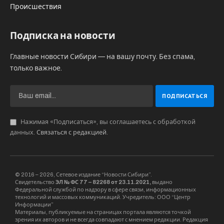
долларов США. Однако, наличные рубли свыше
указанной нормы вывозить можно:
физическому лицу требуется только подать
пассажирскую таможенную декларацию. По
курсу ЦБ России 255 тысяч российских рублей,
перемещаемые гражданкой, превысили норму
беспошлинного провоза, не были
задекларированы и оказались предметом
правонарушения», – По данному факту
таможенники завели дело об
административном правонарушении по статье
16.4 КоАП России. Суд назначил наказание в
виде штрафа в размере 63 700 рублей.
С начала года тюменские таможенники
возбудили 2 уголовных и 35