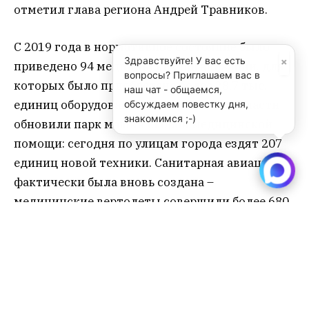
отметил глава региона Андрей Травников.
С 2019 года в нормативное состояние было
×
Здравствуйте! У вас есть
приведено 94 медицинских организации, для
вопросы? Приглашаем вас в
которых было приобретено более 28,7 тыс.
наш чат - общаемся,
единиц оборудования. Помимо этого, власти
обсуждаем повестку дня,
знакомимся ;-)
обновили парк машин скорой медицинской
помощи: сегодня по улицам города ездят 207
единиц новой техники. Санитарная авиация
фактически была вновь создана –
медицинские вертолеты совершили более 680
полетов, благодаря чему удалось спасти
порядка 1000 человек.
Модернизация первичного звена в рамках
нацпроекта “Здравоохранение” позволяет