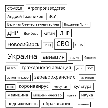
Агропроизводство
COVID19
Андрей Травников
ВСУ
Великая Отечественная война
Владимир Путин
ДНР
ЛНР
Китай
Донбасс
СВО
Новосибирск
США
РПЦ
Украина
авиация
армия
бюджет
гражданская авиация
жкх
власть
дети
здравоохранение
история
закон и право
коронавирус
культура
коррупция
кино
медицина
наука
мошенничество
музыка
образование
недвижимость
политика