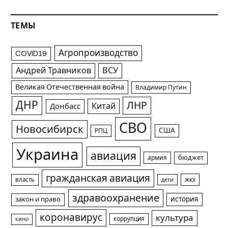
ТЕМЫ
Агропроизводство
COVID19
Андрей Травников
ВСУ
Великая Отечественная война
Владимир Путин
ДНР
ЛНР
Китай
Донбасс
СВО
Новосибирск
США
РПЦ
Украина
авиация
армия
бюджет
гражданская авиация
жкх
власть
дети
здравоохранение
история
закон и право
коронавирус
культура
коррупция
кино