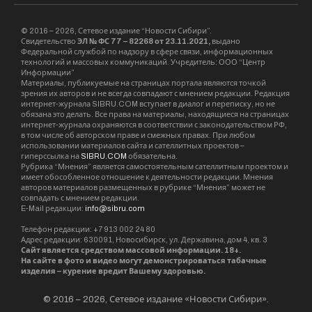
© 2016 – 2026, Сетевое издание “Новости Сибири”.
Свидетельство
ЭЛ № ФС 77 – 82268 от 23.11.2021,
выдано
Федеральной службой по надзору в сфере связи, информационных
технологий и массовых коммуникаций. Учредитель: ООО “Центр
Информации”
Материалы, публикуемые на страницах портала являются точкой
зрения их авторов и не всегда совпадают с мнением редакции. Редакция
интернет-журнала SIBRU.COM вступает в диалог и переписку, но не
обязана это делать. Все права на материалы, находящиеся на страницах
интернет-журнала охраняются в соответствии с законодательством РФ,
в том числе об авторском праве и смежных правах. При любом
использовании материалов сайта и сателлитных проектов –
гиперссылка на
SIBRU.COM
обязательна.
Рубрика “Мнения” является самостоятельным сателлитным проектом и
имеет обособленное отношение к деятельности редакции. Мнения
авторов материалов размещенных в рубрике “Мнения” может не
совпадать с мнением редакции.
E-Mail редакции:
info@sibru.com
Телефон редакции: +7 913 002 24 80
Адрес редакции: 630091, Новосибирск, ул. Державина, дом 4, кв. 3
Сайт является средством массовой информации. 18+.
На сайте в фото и видео могут демонстрироваться табачные
изделия – курение вредит Вашему здоровью.
© 2016 – 2026, Сетевое издание «Новости Сибири».