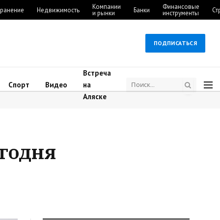
Компании
Финансовые
ранение
Недвижимость
Банки
Ст
и рынки
инструменты
ПОДПИСАТЬСЯ
Встреча
Спорт
Видео
на
Аляске
егодня