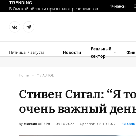
TRENDING
Финансы
С
В Омской области призывают резервистов
VKontakte
Telegram
Реальный
Новости
Фин
Пятница, 7 августа
сектор
Home
»
*ГЛАВНОЕ
Стивен Сигал: “Я т
очень важный день
By
Михаил ШТЕРН
08.10.2022
Updated:
08.10.2022
*ГЛАВНО