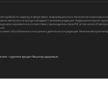
й службой по надзору в сфере связи, информационных технологий и массовых 
я их авторов и не всегда совпадают с мнением редакции. Редакция интернет-журна
-журнала охраняются в соответствии с законодательством РФ, в том числе об авт
ьна.
и имеет обособленное отношение к деятельности редакции. Мнения авторов мате
делия – курение вредит Вашему здоровью.