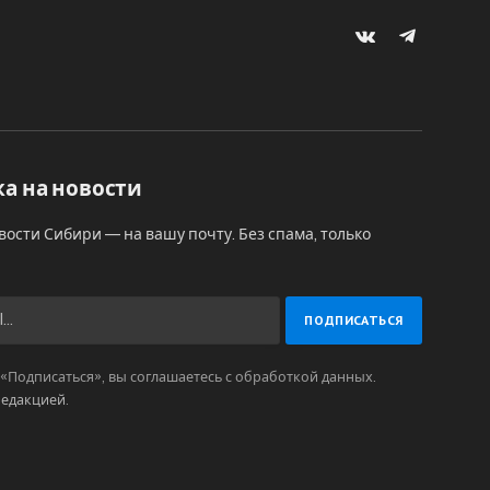
VKontakte
Telegram
а на новости
вости Сибири — на вашу почту. Без спама, только
Подписаться», вы соглашаетесь с обработкой данных.
редакцией
.