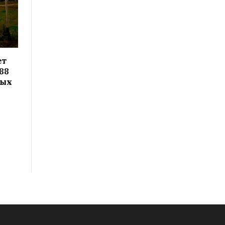
ет
88
вых