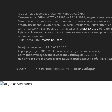
© 2016 – 2026, Сетевое издание “Новости Сибири”.
Свидетельство
ЭЛ № ФС 77 – 82268 от 23.11.2021,
выдано Федерально
Материалы, публикуемые на страницах портала являются точкой зрени
делать. Все права на материалы, находящиеся на страницах интернет
сайта и сателлитных проектов – гиперссылка на
SIBRU.COM
обязател
Рубрика “Мнения” является самостоятельным сателлитным проектом 
мнением редакции.
E-Mail редакции:
info@sibru.com
Телефон редакции: +7 913 002 24 80
Адрес редакции: 630091, Новосибирск, ул. Державина, дом 4, кв. 3
Сайт является средством массовой информации. 18+.
На сайте в фото и видео могут демонстрироваться табачные из
© 2016 – 2026, Сетевое издание «Новости Сибири».