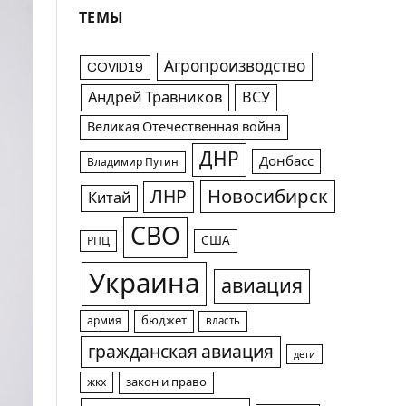
ТЕМЫ
Агропроизводство
COVID19
Андрей Травников
ВСУ
Великая Отечественная война
ДНР
Донбасс
Владимир Путин
Новосибирск
ЛНР
Китай
СВО
США
РПЦ
Украина
авиация
армия
бюджет
власть
гражданская авиация
дети
жкх
закон и право