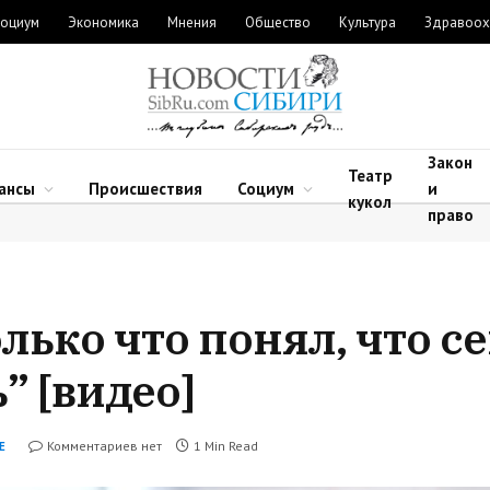
оциум
Экономика
Мнения
Общество
Культура
Здравоох
Закон
Театр
ансы
Происшествия
Социум
и
кукол
право
олько что понял, что с
” [видео]
Комментариев нет
1 Min Read
Е