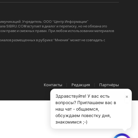
коммуникаций. Учредитель: ООО “Центр Информации”
ла SIBRU.COM вступает в диалог и переписку, но не обязана это
орском праве и смежных правах. При любом использовании материалов
риалов размещенных в рубрике “Мнения” может не совпадать с
Контакты
Редакция
Партнёры
×
Здравствуйте! У вас есть
вопросы? Приглашаем вас в
наш чат - общаемся,
обсуждаем повестку дня,
знакомимся ;-)