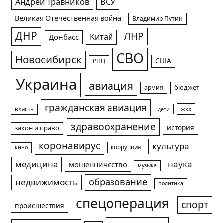
Андрей Травников
ВСУ
Великая Отечественная война
Владимир Путин
ДНР
ЛНР
Китай
Донбасс
СВО
Новосибирск
США
РПЦ
Украина
авиация
армия
бюджет
гражданская авиация
жкх
власть
дети
здравоохранение
история
закон и право
коронавирус
культура
коррупция
кино
медицина
наука
мошенничество
музыка
образование
недвижимость
политика
спецоперация
спорт
происшествия