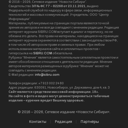
© 2016 – 2026, Сетевое издание “Новости Сибири”.
Свидетельство
ЭЛ № ФС 77 – 82268 от 23.11.2021,
выдано
Федеральной службой по надзору в сфере связи, информационных
технологий и массовых коммуникаций. Учредитель: ООО “Центр
Информации”
Материалы, публикуемые на страницах портала являются точкой
зрения их авторов и не всегда совпадают с мнением редакции. Редакция
интернет-журнала SIBRU.COM вступает в диалог и переписку, но не
обязана это делать. Все права на материалы, находящиеся на страницах
интернет-журнала охраняются в соответствии с законодательством РФ,
в том числе об авторском праве и смежных правах. При любом
использовании материалов сайта и сателлитных проектов –
гиперссылка на
SIBRU.COM
обязательна.
Рубрика “Мнения” является самостоятельным сателлитным проектом и
имеет обособленное отношение к деятельности редакции. Мнения
авторов материалов размещенных в рубрике “Мнения” может не
совпадать с мнением редакции.
E-Mail редакции:
info@sibru.com
Телефон редакции: +7 913 002 24 80
Адрес редакции: 630091, Новосибирск, ул. Державина, дом 4, кв. 3
Сайт является средством массовой информации. 18+.
На сайте в фото и видео могут демонстрироваться табачные
изделия – курение вредит Вашему здоровью.
© 2016 – 2026, Сетевое издание «Новости Сибири».
Контакты
Редакция
Партнёры