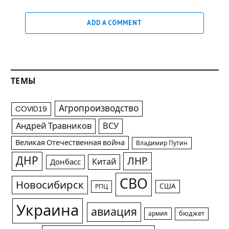
ADD A COMMENT
ТЕМЫ
Агропроизводство
COVID19
Андрей Травников
ВСУ
Великая Отечественная война
Владимир Путин
ДНР
ЛНР
Китай
Донбасс
СВО
Новосибирск
США
РПЦ
Украина
авиация
армия
бюджет