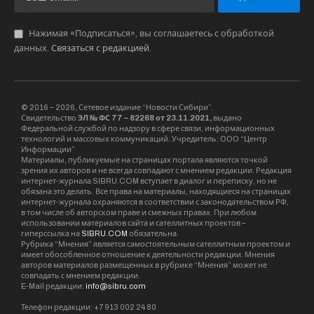
Нажимая «Подписаться», вы соглашаетесь с обработкой
данных.
Связаться с редакцией
.
© 2016 – 2026, Сетевое издание “Новости Сибири”.
Свидетельство
ЭЛ № ФС 77 – 82268 от 23.11.2021,
выдано
Федеральной службой по надзору в сфере связи, информационных
технологий и массовых коммуникаций. Учредитель: ООО “Центр
Информации”
Материалы, публикуемые на страницах портала являются точкой
зрения их авторов и не всегда совпадают с мнением редакции. Редакция
интернет-журнала SIBRU.COM вступает в диалог и переписку, но не
обязана это делать. Все права на материалы, находящиеся на страницах
интернет-журнала охраняются в соответствии с законодательством РФ,
в том числе об авторском праве и смежных правах. При любом
использовании материалов сайта и сателлитных проектов –
гиперссылка на
SIBRU.COM
обязательна.
Рубрика “Мнения” является самостоятельным сателлитным проектом и
имеет обособленное отношение к деятельности редакции. Мнения
авторов материалов размещенных в рубрике “Мнения” может не
совпадать с мнением редакции.
E-Mail редакции:
info@sibru.com
Телефон редакции: +7 913 002 24 80