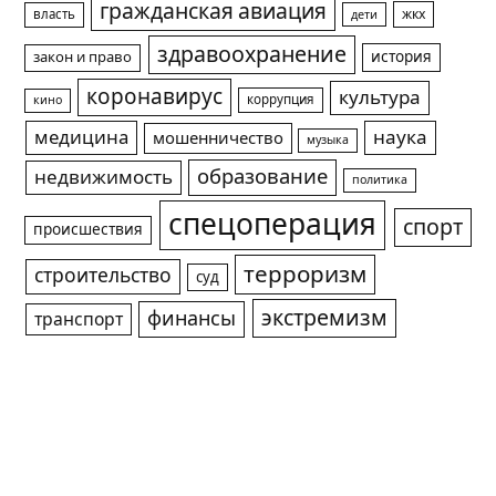
гражданская авиация
жкх
власть
дети
здравоохранение
история
закон и право
коронавирус
культура
коррупция
кино
медицина
наука
мошенничество
музыка
образование
недвижимость
политика
спецоперация
спорт
происшествия
терроризм
строительство
суд
экстремизм
финансы
транспорт