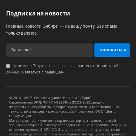
профильных врачей, дневной стационар.
Всего в рамках нацпроекта предполагается
построить 19 амбулаторий и фапов, в этом
году построят девять – в поселках Ложок,
Тулинский, Мичуринский, Кудряшовский,
Криводановка, микрорайоне Новомарусино в
Новосибирске.
В марте этого года амбулатория в селе Верх-
Тула площадью около семи тысяч уже сдана в
эксплуатацию на 250 посещений в смену с
дневным стационаром и станцией скорой
медицинской помощи. Здание построено по
новому проекту, предусмотрены дневной
стационар, взрослое и детское отделения,