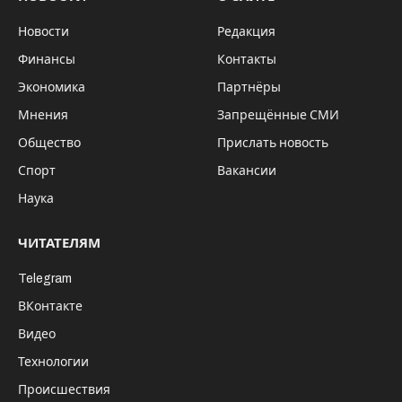
Будущая амбулатория в Мочище/пресс-служба минздрава НСО
Поликлиника рассчитана на 100
посещений в смену, она будет обслуживать
5900 жителей станций Мочище, Иня-
Восточная, посёлков Витаминка и
Ленинский, села Новокаменка. По проекту
в здании предусмотрено два блока – для
взрослого и детского отделения,
диагностическая лаборатория, кабинеты