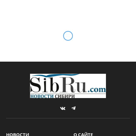
Здание поликлиники в
Мочище достроят до конца
года
By
Sibru.Com
15.09.2022
Комментариев нет
НОВОСТИ
3 Mins Read