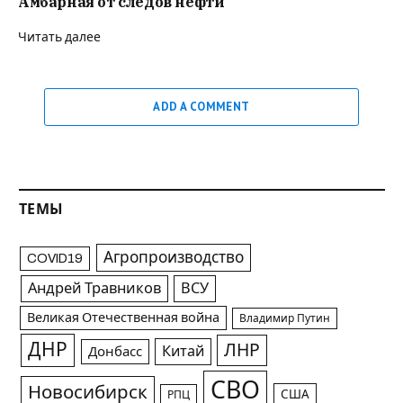
Амбарная от следов нефти
Читать далее
ADD A COMMENT
ТЕМЫ
Агропроизводство
COVID19
Андрей Травников
ВСУ
Великая Отечественная война
Владимир Путин
ДНР
ЛНР
Китай
Донбасс
СВО
Новосибирск
США
РПЦ