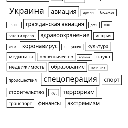
Украина
авиация
армия
бюджет
гражданская авиация
жкх
власть
дети
здравоохранение
история
закон и право
коронавирус
культура
коррупция
кино
медицина
наука
мошенничество
музыка
образование
недвижимость
политика
спецоперация
спорт
происшествия
терроризм
строительство
суд
экстремизм
финансы
транспорт