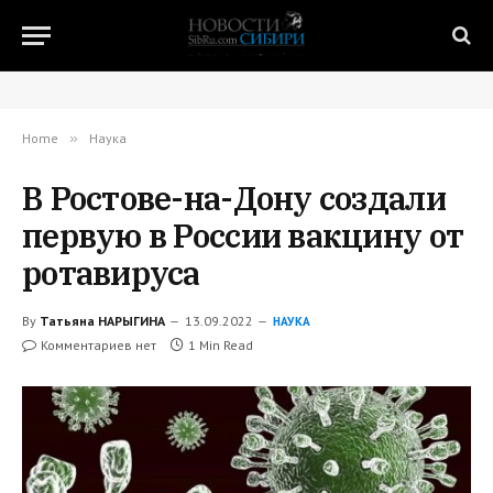
Home
»
Наука
В Ростове-на-Дону создали
первую в России вакцину от
ротавируса
By
Татьяна НАРЫГИНА
13.09.2022
НАУКА
Комментариев нет
1 Min Read