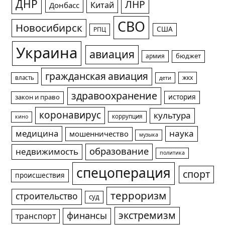
ДНР
ЛНР
Китай
Донбасс
СВО
Новосибирск
США
РПЦ
Украина
авиация
армия
бюджет
гражданская авиация
жкх
власть
дети
здравоохранение
история
закон и право
коронавирус
культура
коррупция
кино
медицина
наука
мошенничество
музыка
образование
недвижимость
политика
спецоперация
спорт
происшествия
терроризм
строительство
суд
экстремизм
финансы
транспорт