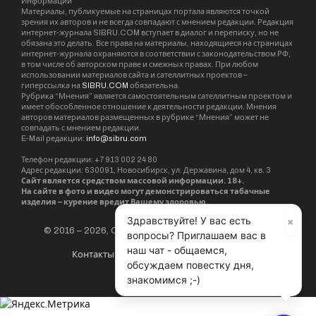
Информации”
Материалы, публикуемые на страницах портала являются точкой
зрения их авторов и не всегда совпадают с мнением редакции. Редакция
интернет-журнала SIBRU.COM вступает в диалог и переписку, но не
обязана это делать. Все права на материалы, находящиеся на страницах
интернет-журнала охраняются в соответствии с законодательством РФ,
в том числе об авторском праве и смежных правах. При любом
использовании материалов сайта и сателлитных проектов –
гиперссылка на
SIBRU.COM
обязательна.
Рубрика “Мнения” является самостоятельным сателлитным проектом и
имеет обособленное отношение к деятельности редакции. Мнения
авторов материалов размещенных в рубрике “Мнения” может не
совпадать с мнением редакции.
E-Mail редакции:
info@sibru.com
Телефон редакции: +7 913 002 24 80
Адрес редакции: 630091, Новосибирск, ул. Державина, дом 4, кв. 3
Сайт является средством массовой информации. 18+.
На сайте в фото и видео могут демонстрироваться табачные
изделия – курение вредит Вашему здоровью.
×
Здравствуйте! У вас есть
© 2016 – 2026, Сетевое издание «Новости Сибири».
вопросы? Приглашаем вас в
наш чат - общаемся,
Контакты
Редакция
Партнёры
обсуждаем повестку дня,
знакомимся ;-)