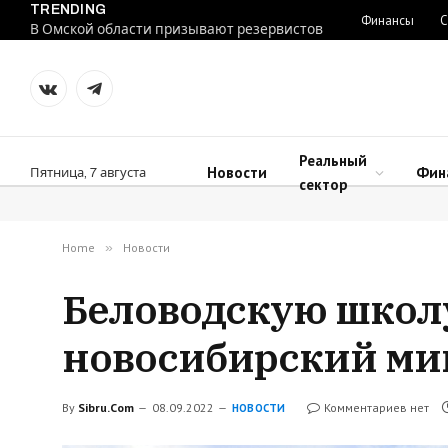
TRENDING
Финансы
С
В Омской области призывают резервистов
VKontakte
Telegram
Реальный
Новости
Фин
Пятница, 7 августа
сектор
Home
»
Новости
Беловодскую школу
новосибирский ми
By
Sibru.Com
08.09.2022
Комментариев нет
НОВОСТИ