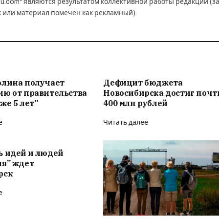
u.com" являются результатом коллективной работы редакции (з
к или материал помечен как рекламный).
олина получает
Дефицит бюджета
ию от правительства
Новосибирска достиг почт
же 5 лет”
400 млн рублей
е
Читать далее
ь идей и людей
ия” ждет
рск
е