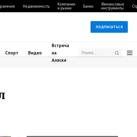
Компании
Финансовые
ранение
Недвижимость
Банки
Ст
и рынки
инструменты
ПОДПИСАТЬСЯ
Встреча
Спорт
Видео
на
Аляске
л