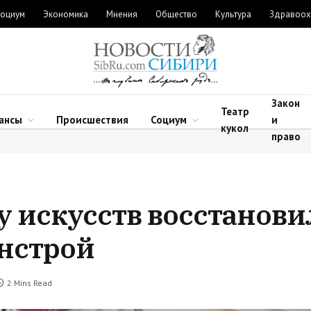
оциум
Экономика
Мнения
Общество
Культура
Здравоох
Закон
Театр
ансы
Происшествия
Социум
и
кукол
право
 искусств восстанови
нстрой
2 Mins Read