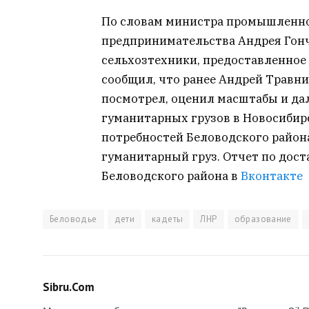
По словам министра промышленнос
предпринимательства Андрея Гонч
сельхозтехники, предоставленное
сообщил, что ранее Андрей Травни
посмотрел, оценил масштабы и да
гуманитарных грузов в Новосибир
потребностей Беловодского райо
гуманитарный груз. Отчет по дос
Беловодского района в
Вконтакте
Беловодье
дети
кадеты
ЛНР
образование
Sibru.Com