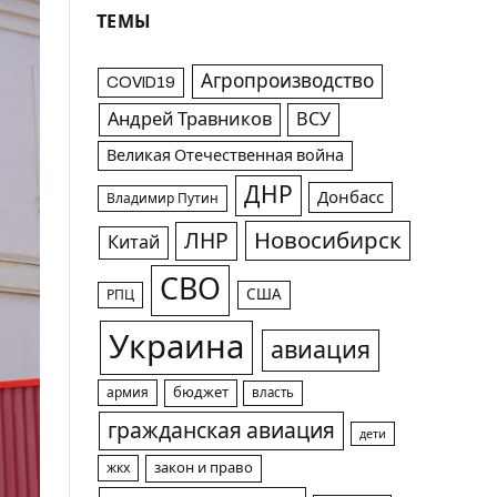
ТЕМЫ
Агропроизводство
COVID19
Андрей Травников
ВСУ
Великая Отечественная война
ДНР
Донбасс
Владимир Путин
Новосибирск
ЛНР
Китай
СВО
США
РПЦ
Украина
авиация
армия
бюджет
власть
гражданская авиация
дети
жкх
закон и право