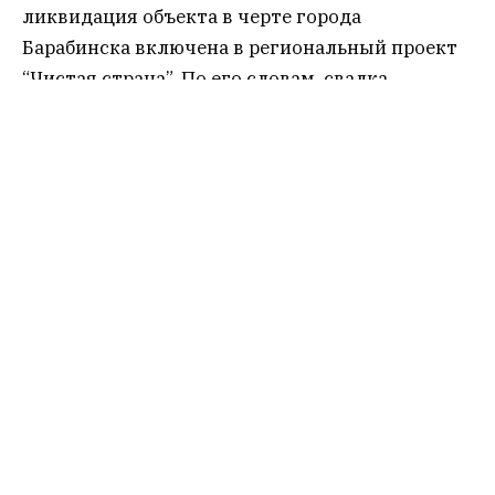
ликвидация объекта в черте города
Барабинска включена в региональный проект
“Чистая страна”. По его словам, свалка
существует более 50 лет. «Это просто
площадка под открытым небом, никаких
ограждений. Туда везли все, кому не лень», –
разъяснял для ТАСС депутат совета депутатов
Барабинска Константин Терещенко.
Тендер
на разработку проектно – сметную
документации на ликвидацию свалки и
рекультивацию земельных участков в 2020
году выиграло ООО “Запсибгипроводхоз”, цена
контракта составила 4,777 млн руб.
В ноябре прошлого года и.о. министра