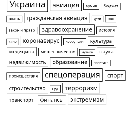
Украина
авиация
армия
бюджет
гражданская авиация
жкх
власть
дети
здравоохранение
история
закон и право
коронавирус
культура
коррупция
кино
медицина
наука
мошенничество
музыка
образование
недвижимость
политика
спецоперация
спорт
происшествия
терроризм
строительство
суд
экстремизм
финансы
транспорт