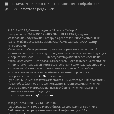
Нажимая «Подписаться», вы соглашаетесь с обработкой
данных.
Связаться с редакцией
.
© 2016 – 2026, Сетевое издание “Новости Сибири”.
Свидетельство
ЭЛ № ФС 77 – 82268 от 23.11.2021,
выдано
Федеральной службой по надзору в сфере связи, информационных
технологий и массовых коммуникаций. Учредитель: ООО “Центр
Информации”
Материалы, публикуемые на страницах портала являются точкой
зрения их авторов и не всегда совпадают с мнением редакции. Редакция
интернет-журнала SIBRU.COM вступает в диалог и переписку, но не
обязана это делать. Все права на материалы, находящиеся на страницах
интернет-журнала охраняются в соответствии с законодательством РФ,
в том числе об авторском праве и смежных правах. При любом
использовании материалов сайта и сателлитных проектов –
гиперссылка на
SIBRU.COM
обязательна.
Рубрика “Мнения” является самостоятельным сателлитным проектом и
имеет обособленное отношение к деятельности редакции. Мнения
авторов материалов размещенных в рубрике “Мнения” может не
совпадать с мнением редакции.
E-Mail редакции:
info@sibru.com
Телефон редакции: +7 913 002 24 80
Адрес редакции: 630091, Новосибирск, ул. Державина, дом 4, кв. 3
Сайт является средством массовой информации. 18+.