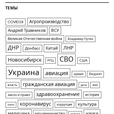
ТЕМЫ
Агропроизводство
COVID19
Андрей Травников
ВСУ
Великая Отечественная война
Владимир Путин
ДНР
ЛНР
Китай
Донбасс
СВО
Новосибирск
США
РПЦ
Украина
авиация
армия
бюджет
гражданская авиация
жкх
власть
дети
здравоохранение
история
закон и право
коронавирус
культура
коррупция
кино
медицина
наука
мошенничество
музыка