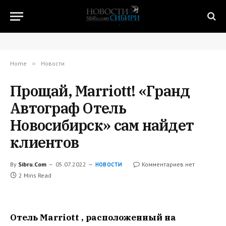
Home
»
Новости
Прощай, Marriott! «Гранд
Автограф Отель
Новосибирск» сам найдет
клиентов
By
Sibru.Com
05.07.2022
Комментариев нет
НОВОСТИ
2 Mins Read
Отель Marriott , расположенный на