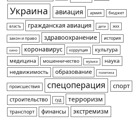
Украина
авиация
армия
бюджет
гражданская авиация
жкх
власть
дети
здравоохранение
история
закон и право
коронавирус
культура
коррупция
кино
медицина
наука
мошенничество
музыка
образование
недвижимость
политика
спецоперация
спорт
происшествия
терроризм
строительство
суд
экстремизм
финансы
транспорт