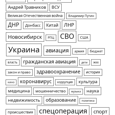
Андрей Травников
ВСУ
Великая Отечественная война
Владимир Путин
ДНР
ЛНР
Китай
Донбасс
СВО
Новосибирск
США
РПЦ
Украина
авиация
армия
бюджет
гражданская авиация
жкх
власть
дети
здравоохранение
история
закон и право
коронавирус
культура
коррупция
кино
медицина
наука
мошенничество
музыка
образование
недвижимость
политика
спецоперация
спорт
происшествия