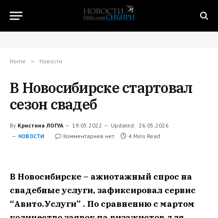
Home
»
Новости
В Новосибирске стартовал
сезон свадеб
By
Кристина ЛОГУА
19.05.2022
Updated:
26.05.2026
Комментариев нет
4 Mins Read
НОВОСТИ
В Новосибирске – ажиотажный спрос на
свадебные услуги, зафиксировал сервис
“Авито.Услуги” . По сравнению с мартом
количество заявок на визажистов для