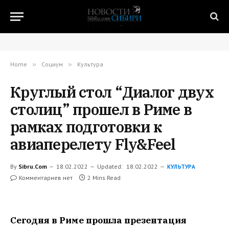
Home
»
Социум
»
Культура
Круглый стол “Диалог двух
столиц” прошел в Риме в
рамках подготовки к
авиаперелету Fly&Feel
By
Sibru.Com
18.02.2022
Updated:
18.02.2022
КУЛЬТУРА
Комментариев нет
2 Mins Read
Сегодня в Риме прошла презентация