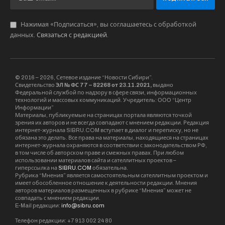
Нажимая «Подписаться», вы соглашаетесь с обработкой
данных.
Связаться с редакцией
.
© 2016 – 2026, Сетевое издание “Новости Сибири”.
Свидетельство
ЭЛ № ФС 77 – 82268 от 23.11.2021,
выдано
Федеральной службой по надзору в сфере связи, информационных
технологий и массовых коммуникаций. Учредитель: ООО “Центр
Информации”
Материалы, публикуемые на страницах портала являются точкой
зрения их авторов и не всегда совпадают с мнением редакции. Редакция
интернет-журнала SIBRU.COM вступает в диалог и переписку, но не
обязана это делать. Все права на материалы, находящиеся на страницах
интернет-журнала охраняются в соответствии с законодательством РФ,
в том числе об авторском праве и смежных правах. При любом
использовании материалов сайта и сателлитных проектов –
гиперссылка на
SIBRU.COM
обязательна.
Рубрика “Мнения” является самостоятельным сателлитным проектом и
имеет обособленное отношение к деятельности редакции. Мнения
авторов материалов размещенных в рубрике “Мнения” может не
совпадать с мнением редакции.
E-Mail редакции:
info@sibru.com
Телефон редакции: +7 913 002 24 80