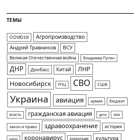
ТЕМЫ
Агропроизводство
COVID19
Андрей Травников
ВСУ
Великая Отечественная война
Владимир Путин
ДНР
ЛНР
Китай
Донбасс
СВО
Новосибирск
США
РПЦ
Украина
авиация
армия
бюджет
гражданская авиация
жкх
власть
дети
здравоохранение
история
закон и право
коронавирус
культура
коррупция
кино