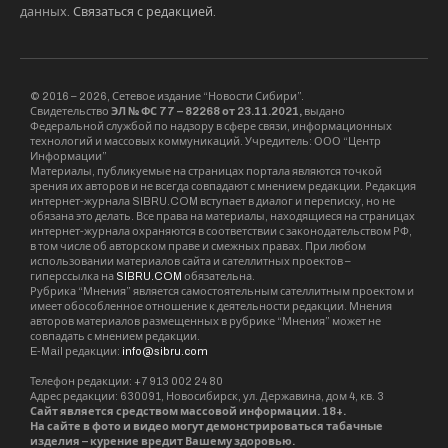
данных.
Связаться с редакцией
.
© 2016 – 2026, Сетевое издание “Новости Сибири”.
Свидетельство
ЭЛ № ФС 77 – 82268 от 23.11.2021,
выдано
Федеральной службой по надзору в сфере связи, информационных
технологий и массовых коммуникаций. Учредитель: ООО “Центр
Информации”
Материалы, публикуемые на страницах портала являются точкой
зрения их авторов и не всегда совпадают с мнением редакции. Редакция
интернет-журнала SIBRU.COM вступает в диалог и переписку, но не
обязана это делать. Все права на материалы, находящиеся на страницах
интернет-журнала охраняются в соответствии с законодательством РФ,
в том числе об авторском праве и смежных правах. При любом
использовании материалов сайта и сателлитных проектов –
гиперссылка на
SIBRU.COM
обязательна.
Рубрика “Мнения” является самостоятельным сателлитным проектом и
имеет обособленное отношение к деятельности редакции. Мнения
авторов материалов размещенных в рубрике “Мнения” может не
совпадать с мнением редакции.
E-Mail редакции:
info@sibru.com
Телефон редакции: +7 913 002 24 80
Адрес редакции: 630091, Новосибирск, ул. Державина, дом 4, кв. 3
Сайт является средством массовой информации. 18+.
На сайте в фото и видео могут демонстрироваться табачные
изделия – курение вредит Вашему здоровью.