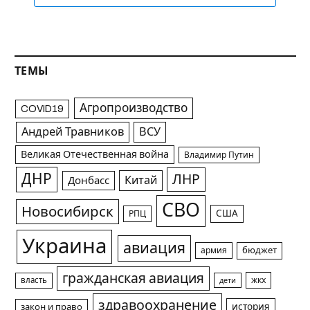
ТЕМЫ
Агропроизводство
COVID19
Андрей Травников
ВСУ
Великая Отечественная война
Владимир Путин
ДНР
ЛНР
Китай
Донбасс
СВО
Новосибирск
США
РПЦ
Украина
авиация
армия
бюджет
гражданская авиация
жкх
власть
дети
здравоохранение
история
закон и право