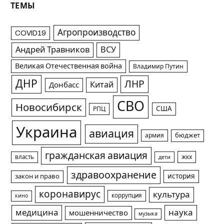
ТЕМЫ
Агропроизводство
COVID19
Андрей Травников
ВСУ
Великая Отечественная война
Владимир Путин
ДНР
ЛНР
Китай
Донбасс
СВО
Новосибирск
США
РПЦ
Украина
авиация
армия
бюджет
гражданская авиация
жкх
власть
дети
здравоохранение
история
закон и право
коронавирус
культура
коррупция
кино
медицина
наука
мошенничество
музыка