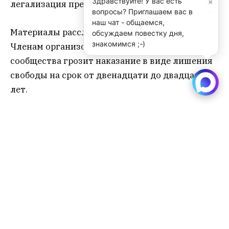
×
Здравствуйте! У вас есть
легализация преступных доходов.
вопросы? Приглашаем вас в
наш чат - общаемся,
Материалы расследования переданы в суд.
обсуждаем повестку дня,
знакомимся ;-)
Членам организованного преступного
сообщества грозит наказание в виде лишения
свободы на срок от двенадцати до двадцати
лет.
контрабанда
лес
лесхоз
мошенничество
Sibru.Com
Website
Материалы, публикуемые за авторством "Редакция
SibRu.com" являются результатом коллективной работы