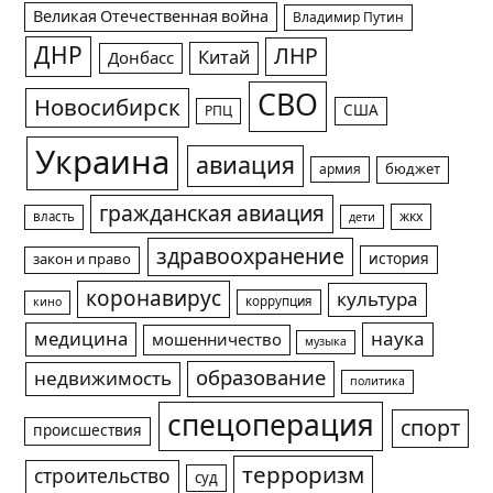
Великая Отечественная война
Владимир Путин
ДНР
ЛНР
Китай
Донбасс
СВО
Новосибирск
США
РПЦ
Украина
авиация
армия
бюджет
гражданская авиация
жкх
власть
дети
здравоохранение
история
закон и право
коронавирус
культура
коррупция
кино
медицина
наука
мошенничество
музыка
образование
недвижимость
политика
спецоперация
спорт
происшествия
терроризм
строительство
суд