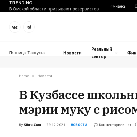
TRENDING
Финансы
С
В Омской области призывают резервистов
VKontakte
Telegram
Реальный
Новости
Фин
Пятница, 7 августа
сектор
Home
»
Новости
В Кузбассе школьн
мэрии муку с рисо
By
Sibru.Com
29.12.2021
Комментариев нет
НОВОСТИ