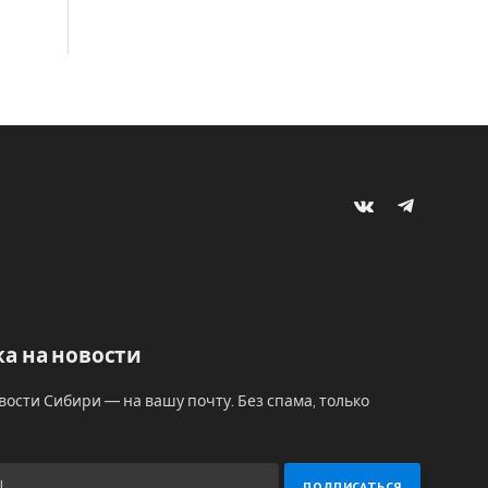
VKontakte
Telegram
а на новости
вости Сибири — на вашу почту. Без спама, только