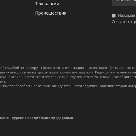
И
Технологии
Происшествия
Нажимая «
Связаться с 
й службой по надзору в сфере связи, информационных технологий и массовых 
я их авторов и не всегда совпадают с мнением редакции. Редакция интернет-журна
-журнала охраняются в соответствии с законодательством РФ, в том числе об авт
ьна.
и имеет обособленное отношение к деятельности редакции. Мнения авторов мате
делия – курение вредит Вашему здоровью.