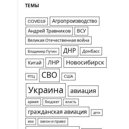
ТЕМЫ
Агропроизводство
COVID19
Андрей Травников
ВСУ
Великая Отечественная война
ДНР
Донбасс
Владимир Путин
Новосибирск
ЛНР
Китай
СВО
США
РПЦ
Украина
авиация
армия
бюджет
власть
гражданская авиация
дети
жкх
закон и право