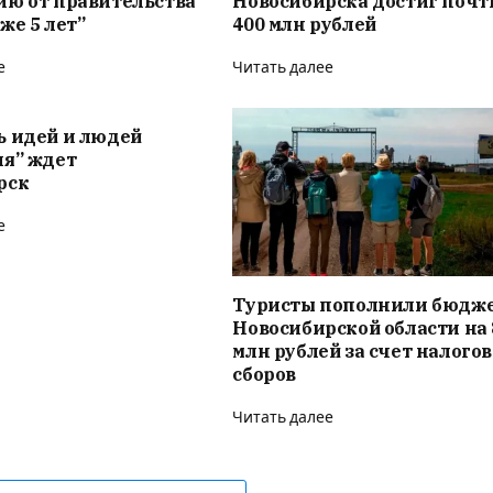
ию от правительства
Новосибирска достиг почт
же 5 лет”
400 млн рублей
е
Читать далее
ь идей и людей
ия” ждет
рск
е
Туристы пополнили бюдж
Новосибирской области на 
млн рублей за счет налого
сборов
Читать далее