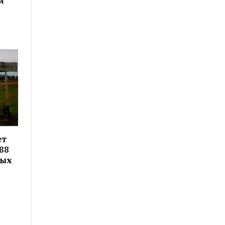
и
ет
88
вых