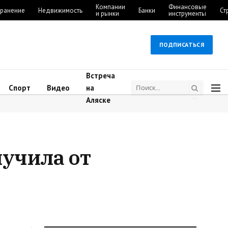
Компании
Финансовые
ранение
Недвижимость
Банки
Ст
и рынки
инструменты
ПОДПИСАТЬСЯ
Встреча
Спорт
Видео
на
Аляске
лучила от