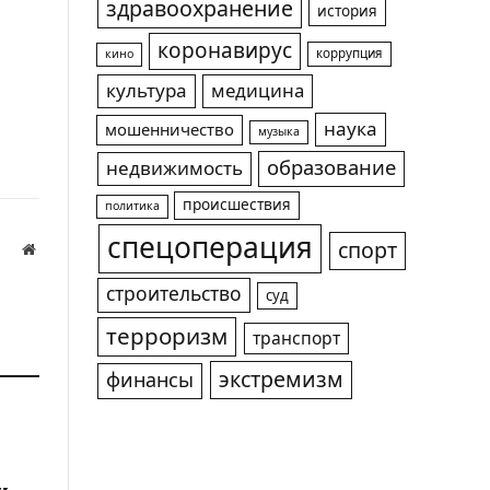
здравоохранение
история
коронавирус
коррупция
кино
культура
медицина
наука
мошенничество
музыка
образование
недвижимость
происшествия
политика
спецоперация
спорт
Website
а
строительство
суд
терроризм
транспорт
экстремизм
финансы