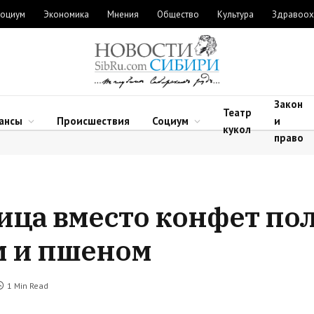
оциум
Экономика
Мнения
Общество
Культура
Здравоох
Закон
Театр
ансы
Происшествия
Социум
и
кукол
право
ица вместо конфет по
м и пшеном
1 Min Read