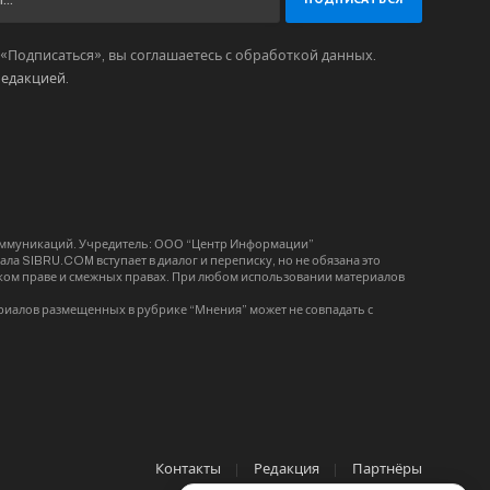
Подписаться», вы соглашаетесь с обработкой данных.
редакцией
.
коммуникаций. Учредитель: ООО “Центр Информации”
ла SIBRU.COM вступает в диалог и переписку, но не обязана это
орском праве и смежных правах. При любом использовании материалов
риалов размещенных в рубрике “Мнения” может не совпадать с
Контакты
Редакция
Партнёры