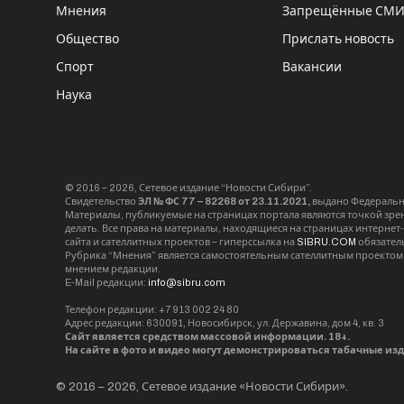
Мнения
Запрещённые СМ
Общество
Прислать новость
Спорт
Вакансии
Наука
© 2016 – 2026, Сетевое издание “Новости Сибири”.
Свидетельство
ЭЛ № ФС 77 – 82268 от 23.11.2021,
выдано Федерально
Материалы, публикуемые на страницах портала являются точкой зрени
делать. Все права на материалы, находящиеся на страницах интернет
сайта и сателлитных проектов – гиперссылка на
SIBRU.COM
обязател
Рубрика “Мнения” является самостоятельным сателлитным проектом 
мнением редакции.
E-Mail редакции:
info@sibru.com
Телефон редакции: +7 913 002 24 80
Адрес редакции: 630091, Новосибирск, ул. Державина, дом 4, кв. 3
Сайт является средством массовой информации. 18+.
На сайте в фото и видео могут демонстрироваться табачные из
© 2016 – 2026, Сетевое издание «Новости Сибири».