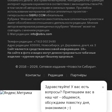
обязана это делать. Все права на материалы, находящиеся на страницах
интернет-журнала охраняются в соответствии с законодательством РФ,
в том числе об авторском праве и смежных правах. При любом
использовании материалов сайта и сателлитных проектов –
гиперссылка на
SIBRU.COM
обязательна.
Рубрика “Мнения” является самостоятельным сателлитным проектом и
имеет обособленное отношение к деятельности редакции. Мнения
авторов материалов размещенных в рубрике “Мнения” может не
совпадать с мнением редакции.
E-Mail редакции:
info@sibru.com
Телефон редакции: +7 913 002 24 80
Адрес редакции: 630091, Новосибирск, ул. Державина, дом 4, кв. 3
Сайт является средством массовой информации. 18+.
На сайте в фото и видео могут демонстрироваться табачные
изделия – курение вредит Вашему здоровью.
© 2016 – 2026, Сетевое издание «Новости Сибири».
Контакты
Редакция
Партнёры
×
Здравствуйте! У вас есть
вопросы? Приглашаем вас в
наш чат - общаемся,
обсуждаем повестку дня,
знакомимся ;-)