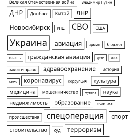
Великая Отечественная война
Владимир Путин
ДНР
ЛНР
Китай
Донбасс
СВО
Новосибирск
США
РПЦ
Украина
авиация
армия
бюджет
гражданская авиация
жкх
власть
дети
здравоохранение
история
закон и право
коронавирус
культура
коррупция
кино
медицина
наука
мошенничество
музыка
образование
недвижимость
политика
спецоперация
спорт
происшествия
терроризм
строительство
суд