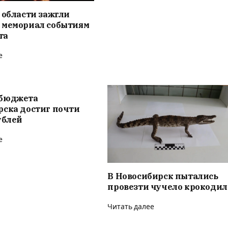
 области зажгли
 мемориал событиям
та
е
бюджета
рска достиг почти
ублей
е
В Новосибирск пытались
провезти чучело крокодил
Читать далее