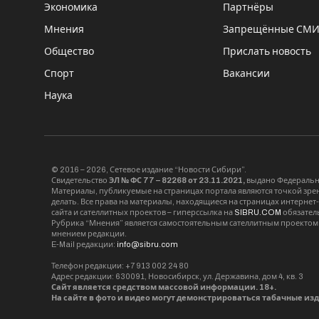
Экономика
Партнёры
Мнения
Запрещённые СМ
Общество
Прислать новость
Спорт
Вакансии
Наука
© 2016 – 2026, Сетевое издание “Новости Сибири”.
Свидетельство
ЭЛ № ФС 77 – 82268 от 23.11.2021,
выдано Федерально
Материалы, публикуемые на страницах портала являются точкой зрени
делать. Все права на материалы, находящиеся на страницах интернет
сайта и сателлитных проектов – гиперссылка на
SIBRU.COM
обязател
Рубрика “Мнения” является самостоятельным сателлитным проектом 
мнением редакции.
E-Mail редакции:
info@sibru.com
Телефон редакции: +7 913 002 24 80
Адрес редакции: 630091, Новосибирск, ул. Державина, дом 4, кв. 3
Сайт является средством массовой информации. 18+.
На сайте в фото и видео могут демонстрироваться табачные из