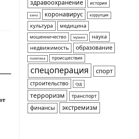
здравоохранение
история
коронавирус
коррупция
кино
культура
медицина
наука
мошенничество
музыка
образование
недвижимость
происшествия
политика
спецоперация
спорт
строительство
суд
терроризм
транспорт
ют
экстремизм
финансы