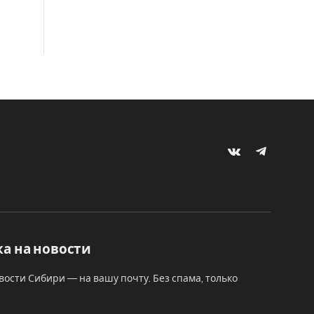
VKontakte
Telegram
а на новости
вости Сибири — на вашу почту. Без спама, только