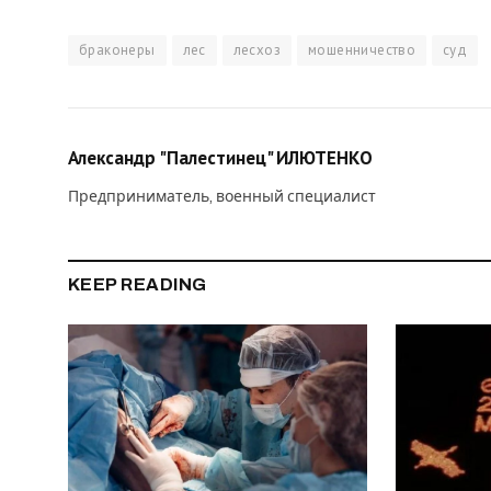
браконеры
лес
лесхоз
мошенничество
суд
Александр "Палестинец" ИЛЮТЕНКО
Предприниматель, военный специалист
KEEP READING