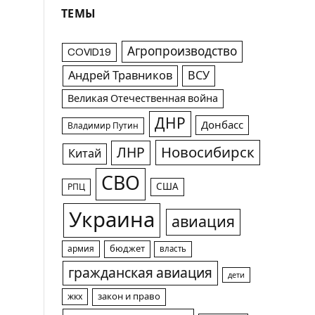
ТЕМЫ
Агропроизводство
COVID19
Андрей Травников
ВСУ
Великая Отечественная война
ДНР
Донбасс
Владимир Путин
Новосибирск
ЛНР
Китай
СВО
США
РПЦ
Украина
авиация
армия
бюджет
власть
гражданская авиация
дети
жкх
закон и право