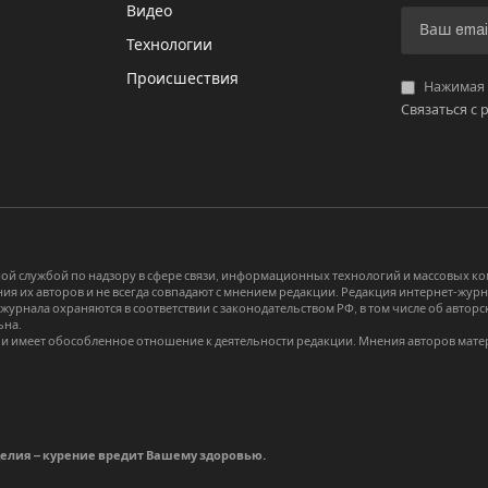
Видео
И
Технологии
Происшествия
Нажимая «
Связаться с 
й службой по надзору в сфере связи, информационных технологий и массовых 
я их авторов и не всегда совпадают с мнением редакции. Редакция интернет-журна
-журнала охраняются в соответствии с законодательством РФ, в том числе об авт
ьна.
и имеет обособленное отношение к деятельности редакции. Мнения авторов мате
делия – курение вредит Вашему здоровью.