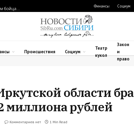
Финансы
Социум
Новосибирские нейрохирурги восстановили функции рук двум бойцам после минно-взрывных травм
Закон
Театр
ансы
Происшествия
Социум
и
кукол
право
Иркутской области бр
,2 миллиона рублей
Комментариев нет
1 Min Read