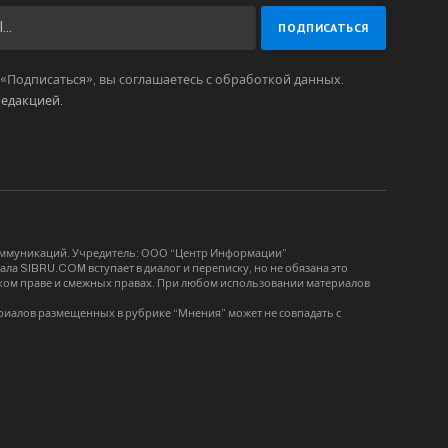
Подписаться», вы соглашаетесь с обработкой данных.
редакцией
.
коммуникаций. Учредитель: ООО “Центр Информации”
ла SIBRU.COM вступает в диалог и переписку, но не обязана это
орском праве и смежных правах. При любом использовании материалов
риалов размещенных в рубрике “Мнения” может не совпадать с