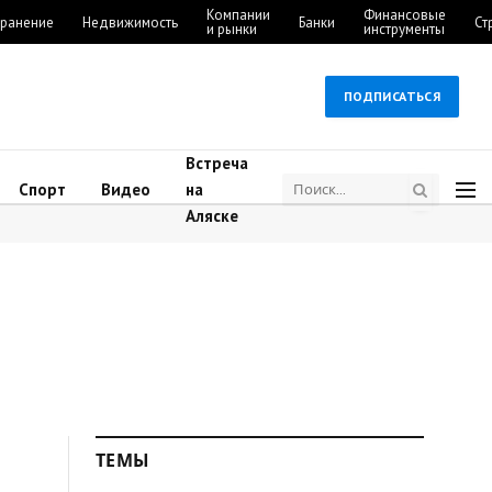
Компании
Финансовые
ранение
Недвижимость
Банки
Ст
и рынки
инструменты
ПОДПИСАТЬСЯ
Встреча
Спорт
Видео
на
Аляске
ТЕМЫ