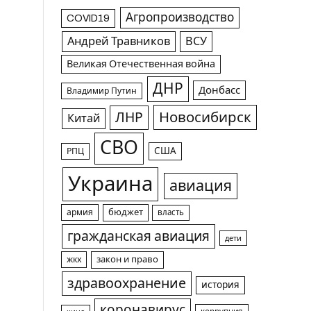
Агропроизводство
COVID19
Андрей Травников
ВСУ
Великая Отечественная война
ДНР
Донбасс
Владимир Путин
Новосибирск
ЛНР
Китай
СВО
США
РПЦ
Украина
авиация
армия
бюджет
власть
гражданская авиация
дети
жкх
закон и право
здравоохранение
история
коронавирус