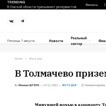
TRENDING
Финансы
С
В Омской области призывают резервистов
VKontakte
Telegram
Реальный
Новости
Фин
Пятница, 7 августа
сектор
Home
»
Фото дня
В Толмачево призем
By
Михаил ШТЕРН
23.12.2021
Комментариев 
ФОТО ДНЯ
Минувшей ночью в аэропорту Т