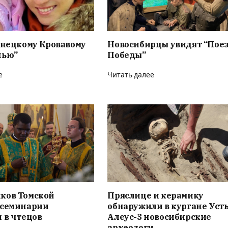
онецкому Кровавому
Новосибирцы увидят “Пое
нью”
Победы”
е
Читать далее
ков Томской
Пряслице и керамику
 семинарии
обнаружили в кургане Усть
 в чтецов
Алеус-3 новосибирские
археологи