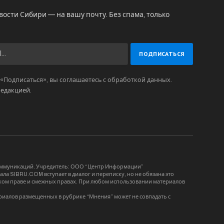
вости Сибири — на вашу почту. Без спама, только
Подписаться», вы соглашаетесь с обработкой данных.
редакцией
.
коммуникаций. Учредитель: ООО “Центр Информации”
ла SIBRU.COM вступает в диалог и переписку, но не обязана это
орском праве и смежных правах. При любом использовании материалов
риалов размещенных в рубрике “Мнения” может не совпадать с