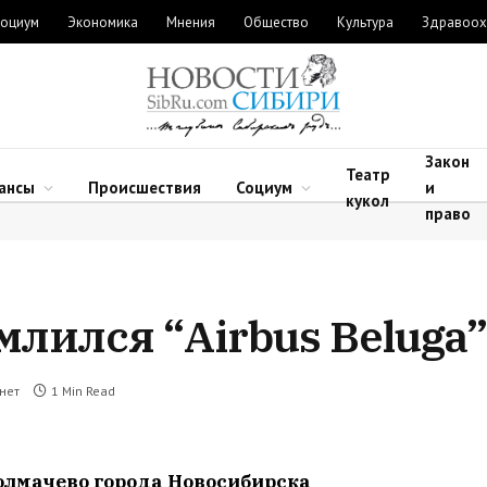
оциум
Экономика
Мнения
Общество
Культура
Здравоох
Закон
Театр
ансы
Происшествия
Социум
и
кукол
право
лился “Airbus Beluga”
нет
1 Min Read
олмачево города Новосибирска