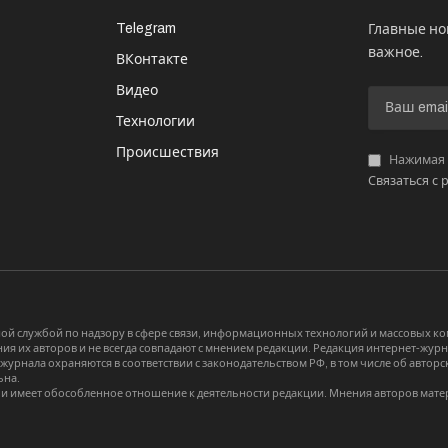
Telegram
Главные но
важное.
ВКонтакте
Видео
И
Технологии
Происшествия
Нажимая «
Связаться с 
й службой по надзору в сфере связи, информационных технологий и массовых 
я их авторов и не всегда совпадают с мнением редакции. Редакция интернет-журна
-журнала охраняются в соответствии с законодательством РФ, в том числе об авт
ьна.
и имеет обособленное отношение к деятельности редакции. Мнения авторов мате