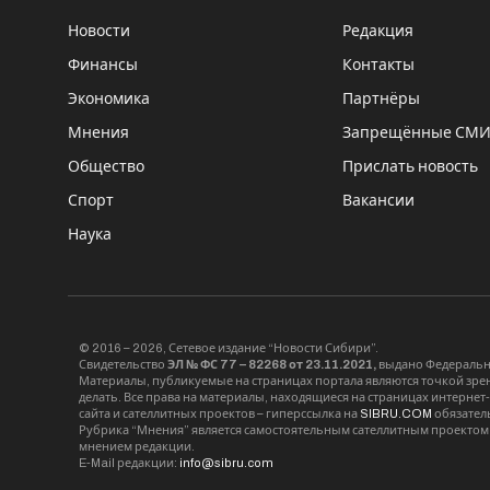
Новости
Редакция
Финансы
Контакты
Экономика
Партнёры
Мнения
Запрещённые СМ
Общество
Прислать новость
Спорт
Вакансии
Наука
© 2016 – 2026, Сетевое издание “Новости Сибири”.
Свидетельство
ЭЛ № ФС 77 – 82268 от 23.11.2021,
выдано Федерально
Материалы, публикуемые на страницах портала являются точкой зрени
делать. Все права на материалы, находящиеся на страницах интернет
сайта и сателлитных проектов – гиперссылка на
SIBRU.COM
обязател
Рубрика “Мнения” является самостоятельным сателлитным проектом 
мнением редакции.
E-Mail редакции:
info@sibru.com