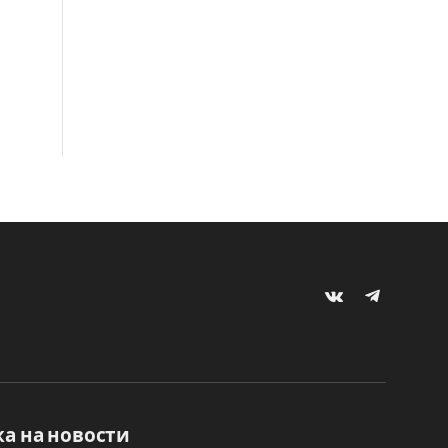
VKontakte
Telegram
а на новости