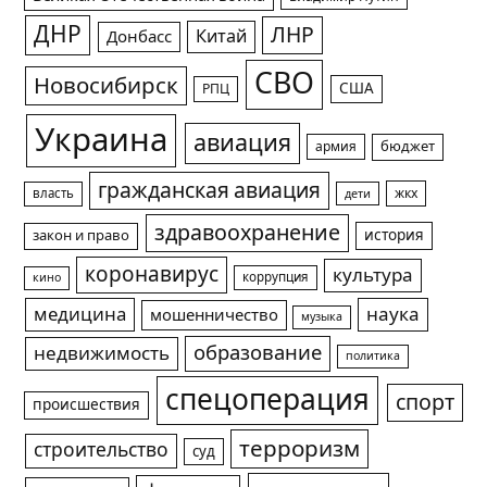
ДНР
ЛНР
Китай
Донбасс
СВО
Новосибирск
США
РПЦ
Украина
авиация
армия
бюджет
гражданская авиация
жкх
власть
дети
здравоохранение
история
закон и право
коронавирус
культура
коррупция
кино
медицина
наука
мошенничество
музыка
образование
недвижимость
политика
спецоперация
спорт
происшествия
терроризм
строительство
суд