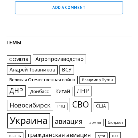
ADD A COMMENT
ТЕМЫ
Агропроизводство
COVID19
Андрей Травников
ВСУ
Великая Отечественная война
Владимир Путин
ДНР
ЛНР
Китай
Донбасс
СВО
Новосибирск
США
РПЦ
Украина
авиация
армия
бюджет
гражданская авиация
жкх
власть
дети