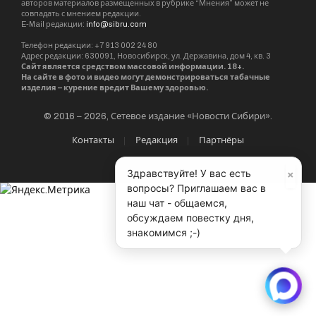
авторов материалов размещенных в рубрике “Мнения” может не
совпадать с мнением редакции.
E-Mail редакции:
info@sibru.com
Телефон редакции: +7 913 002 24 80
Адрес редакции: 630091, Новосибирск, ул. Державина, дом 4, кв. 3
Сайт является средством массовой информации. 18+.
На сайте в фото и видео могут демонстрироваться табачные
изделия – курение вредит Вашему здоровью.
© 2016 – 2026, Сетевое издание «Новости Сибири».
Контакты
Редакция
Партнёры
×
Здравствуйте! У вас есть
вопросы? Приглашаем вас в
наш чат - общаемся,
обсуждаем повестку дня,
знакомимся ;-)