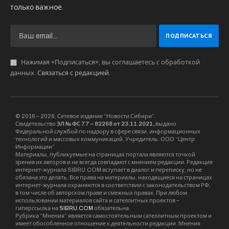
только важное.
Нажимая «Подписаться», вы соглашаетесь с обработкой
данных.
Связаться с редакцией
.
© 2016 – 2026, Сетевое издание “Новости Сибири”.
Свидетельство
ЭЛ № ФС 77 – 82268 от 23.11.2021,
выдано
Федеральной службой по надзору в сфере связи, информационных
технологий и массовых коммуникаций. Учредитель: ООО “Центр
Информации”
Материалы, публикуемые на страницах портала являются точкой
зрения их авторов и не всегда совпадают с мнением редакции. Редакция
интернет-журнала SIBRU.COM вступает в диалог и переписку, но не
обязана это делать. Все права на материалы, находящиеся на страницах
интернет-журнала охраняются в соответствии с законодательством РФ,
в том числе об авторском праве и смежных правах. При любом
использовании материалов сайта и сателлитных проектов –
гиперссылка на
SIBRU.COM
обязательна.
Рубрика “Мнения” является самостоятельным сателлитным проектом и
имеет обособленное отношение к деятельности редакции. Мнения