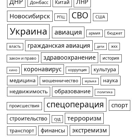
ДНР
ЛНР
Китай
Донбасс
СВО
Новосибирск
США
РПЦ
Украина
авиация
армия
бюджет
гражданская авиация
жкх
власть
дети
здравоохранение
история
закон и право
коронавирус
культура
коррупция
кино
медицина
наука
мошенничество
музыка
образование
недвижимость
политика
спецоперация
спорт
происшествия
терроризм
строительство
суд
экстремизм
финансы
транспорт