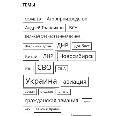
ТЕМЫ
Агропроизводство
COVID19
Андрей Травников
ВСУ
Великая Отечественная война
ДНР
Донбасс
Владимир Путин
Новосибирск
ЛНР
Китай
СВО
США
РПЦ
Украина
авиация
армия
бюджет
власть
гражданская авиация
дети
жкх
закон и право