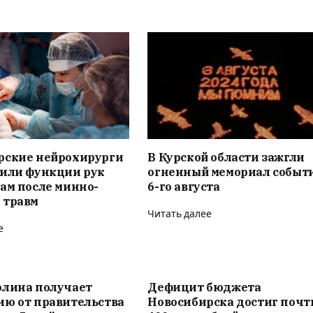
рские нейрохирурги
В Курской области зажгли
вили функции рук
огненный мемориал событ
ам после минно-
6-го августа
 травм
Читать далее
е
олина получает
Дефицит бюджета
ию от правительства
Новосибирска достиг почт