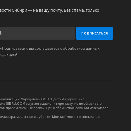
вости Сибири — на вашу почту. Без спама, только
Подписаться», вы соглашаетесь с обработкой данных.
редакцией
.
коммуникаций. Учредитель: ООО “Центр Информации”
ла SIBRU.COM вступает в диалог и переписку, но не обязана это
орском праве и смежных правах. При любом использовании материалов
риалов размещенных в рубрике “Мнения” может не совпадать с