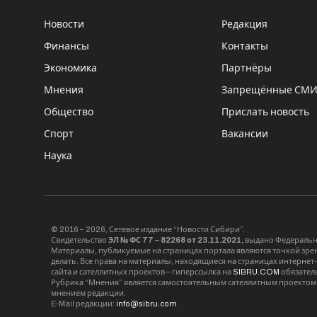
Новости
Редакция
Финансы
Контакты
Экономика
Партнёры
Мнения
Запрещённые СМ
Общество
Прислать новость
Спорт
Вакансии
Наука
© 2016 – 2026, Сетевое издание “Новости Сибири”.
Свидетельство
ЭЛ № ФС 77 – 82268 от 23.11.2021,
выдано Федерально
Материалы, публикуемые на страницах портала являются точкой зрени
делать. Все права на материалы, находящиеся на страницах интернет
сайта и сателлитных проектов – гиперссылка на
SIBRU.COM
обязател
Рубрика “Мнения” является самостоятельным сателлитным проектом 
мнением редакции.
E-Mail редакции:
info@sibru.com