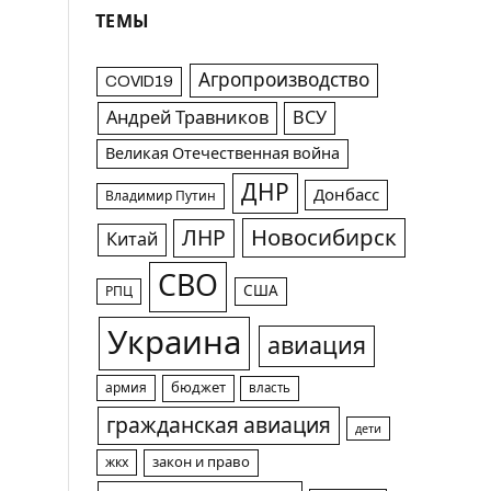
ТЕМЫ
Агропроизводство
COVID19
Андрей Травников
ВСУ
Великая Отечественная война
ДНР
Донбасс
Владимир Путин
Новосибирск
ЛНР
Китай
СВО
США
РПЦ
Украина
авиация
армия
бюджет
власть
гражданская авиация
дети
жкх
закон и право