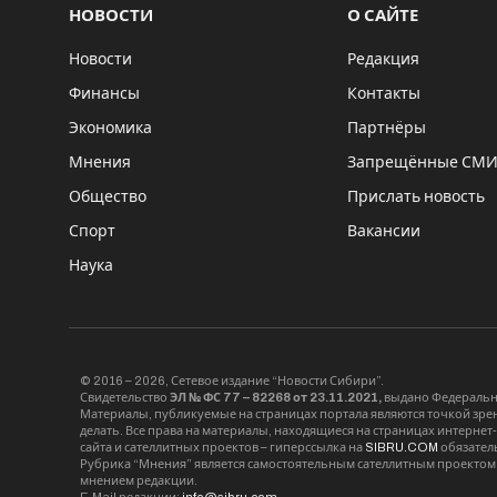
НОВОСТИ
О САЙТЕ
Новости
Редакция
Финансы
Контакты
Экономика
Партнёры
Мнения
Запрещённые СМ
Общество
Прислать новость
Спорт
Вакансии
Наука
© 2016 – 2026, Сетевое издание “Новости Сибири”.
Свидетельство
ЭЛ № ФС 77 – 82268 от 23.11.2021,
выдано Федерально
Материалы, публикуемые на страницах портала являются точкой зрени
делать. Все права на материалы, находящиеся на страницах интернет
сайта и сателлитных проектов – гиперссылка на
SIBRU.COM
обязател
Рубрика “Мнения” является самостоятельным сателлитным проектом 
мнением редакции.
E-Mail редакции:
info@sibru.com