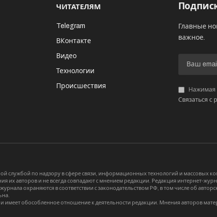
Подписк
ЧИТАТЕЛЯМ
Telegram
Главные но
важное.
ВКонтакте
Видео
И
Технологии
Происшествия
Нажимая «
Связаться с 
й службой по надзору в сфере связи, информационных технологий и массовых 
я их авторов и не всегда совпадают с мнением редакции. Редакция интернет-журна
-журнала охраняются в соответствии с законодательством РФ, в том числе об авт
ьна.
и имеет обособленное отношение к деятельности редакции. Мнения авторов мате