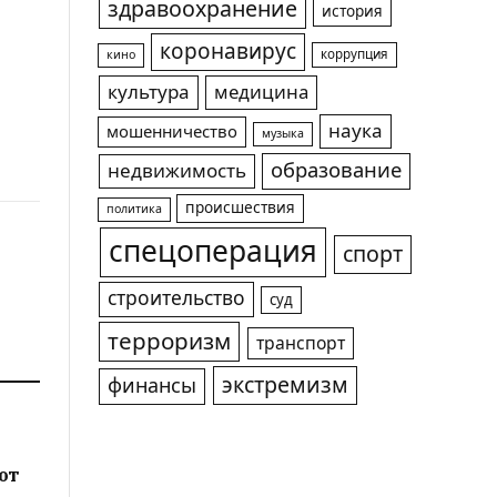
здравоохранение
история
коронавирус
коррупция
кино
культура
медицина
наука
мошенничество
музыка
образование
недвижимость
происшествия
политика
спецоперация
спорт
строительство
суд
терроризм
транспорт
экстремизм
финансы
ют