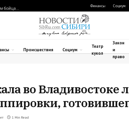
Финансы
Социум
Новосибирские нейрохирурги восстановили функции рук двум бойцам после минно-взрывных травм
Закон
Театр
ансы
Происшествия
Социум
и
кукол
право
ала во Владивостоке 
ппировки, готовившег
ет
1 Min Read