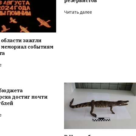
резервистов
Читать далее
 области зажгли
 мемориал событиям
та
е
бюджета
рска достиг почти
ублей
е