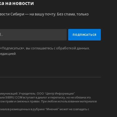
а на новости
вости Сибири — на вашу почту. Без спама, только
Подписаться», вы соглашаетесь с обработкой данных.
редакцией
.
коммуникаций. Учредитель: ООО “Центр Информации”
ла SIBRU.COM вступает в диалог и переписку, но не обязана это
орском праве и смежных правах. При любом использовании материалов
риалов размещенных в рубрике “Мнения” может не совпадать с