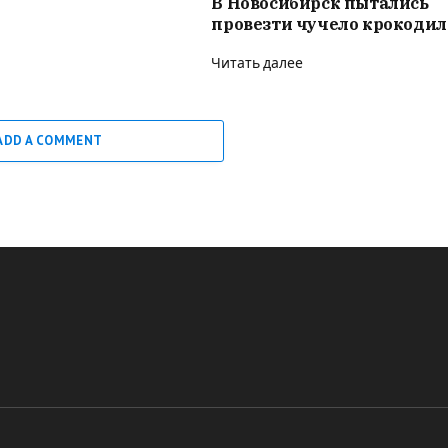
В Новосибирск пытались
провезти чучело крокодил
Читать далее
ADD A COMMENT