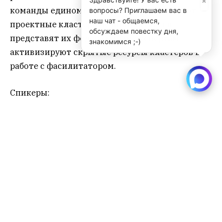
×
команды единомышленников, разработают
вопросы? Приглашаем вас в
наш чат - общаемся,
проектные кластерные инициативы и
обсуждаем повестку дня,
представят их федеральным экспертам,
знакомимся ;-)
активизируют скрытые ресурсы кластеров в
работе с фасилитатором.
Спикеры:
Владислав Тарасенко, преподаватель
высшей школы экономики, автор книги
«Территориальные кластеры. Семь
инструментов управления», г. Москва;
Сергей Вагаев, автор и создатель проекта
бартерной социальной сети «100 друзей», г.
Москва;