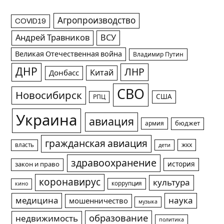
Агропроизводство
COVID19
Андрей Травников
ВСУ
Великая Отечественная война
Владимир Путин
ДНР
ЛНР
Китай
Донбасс
СВО
Новосибирск
США
РПЦ
Украина
авиация
армия
бюджет
гражданская авиация
жкх
власть
дети
здравоохранение
история
закон и право
коронавирус
культура
коррупция
кино
медицина
наука
мошенничество
музыка
образование
недвижимость
политика