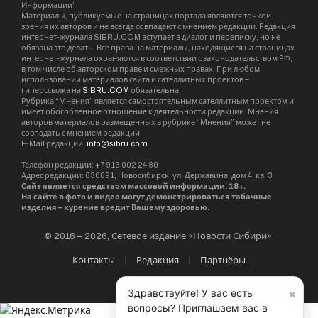
Информации”
Материалы, публикуемые на страницах портала являются точкой
зрения их авторов и не всегда совпадают с мнением редакции. Редакция
интернет-журнала SIBRU.COM вступает в диалог и переписку, но не
обязана это делать. Все права на материалы, находящиеся на страницах
интернет-журнала охраняются в соответствии с законодательством РФ,
в том числе об авторском праве и смежных правах. При любом
использовании материалов сайта и сателлитных проектов –
гиперссылка на
SIBRU.COM
обязательна.
Рубрика “Мнения” является самостоятельным сателлитным проектом и
имеет обособленное отношение к деятельности редакции. Мнения
авторов материалов размещенных в рубрике “Мнения” может не
совпадать с мнением редакции.
E-Mail редакции:
info@sibru.com
Телефон редакции: +7 913 002 24 80
Адрес редакции: 630091, Новосибирск, ул. Державина, дом 4, кв. 3
Сайт является средством массовой информации. 18+.
На сайте в фото и видео могут демонстрироваться табачные
изделия – курение вредит Вашему здоровью.
© 2016 – 2026, Сетевое издание «Новости Сибири».
Контакты
Редакция
Партнёры
×
Здравствуйте! У вас есть
вопросы? Приглашаем вас в