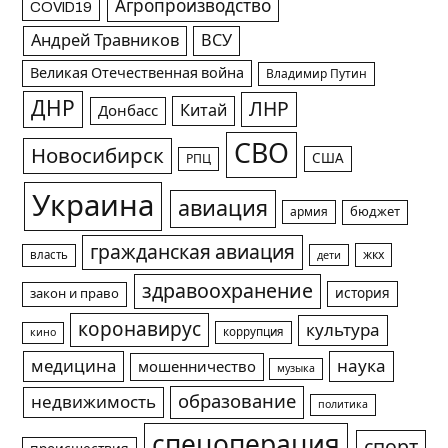
Агропроизводство
COVID19
Андрей Травников
ВСУ
Великая Отечественная война
Владимир Путин
ДНР
ЛНР
Китай
Донбасс
СВО
Новосибирск
США
РПЦ
Украина
авиация
армия
бюджет
гражданская авиация
жкх
власть
дети
здравоохранение
история
закон и право
коронавирус
культура
коррупция
кино
медицина
наука
мошенничество
музыка
образование
недвижимость
политика
спецоперация
спорт