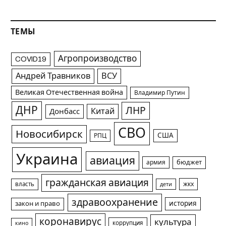
ТЕМЫ
Агропроизводство
COVID19
Андрей Травников
ВСУ
Великая Отечественная война
Владимир Путин
ДНР
ЛНР
Китай
Донбасс
СВО
Новосибирск
США
РПЦ
Украина
авиация
армия
бюджет
гражданская авиация
жкх
власть
дети
здравоохранение
история
закон и право
коронавирус
культура
коррупция
кино