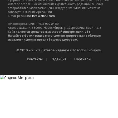
Рубрика “Мнения” является самостоятельным сателлитным проектом и
имеет обособленное отношение к деятельности редакции. Мнения
авторов материалов размещенных в рубрике “Мнения” может не
совпадать с мнением редакции.
E-Mail редакции:
info@sibru.com
Телефон редакции: +7 913 002 24 80
Адрес редакции: 630091, Новосибирск, ул. Державина, дом 4, кв. 3
Сайт является средством массовой информации. 18+.
На сайте в фото и видео могут демонстрироваться табачные
изделия – курение вредит Вашему здоровью.
© 2016 – 2026, Сетевое издание «Новости Сибири».
Контакты
Редакция
Партнёры