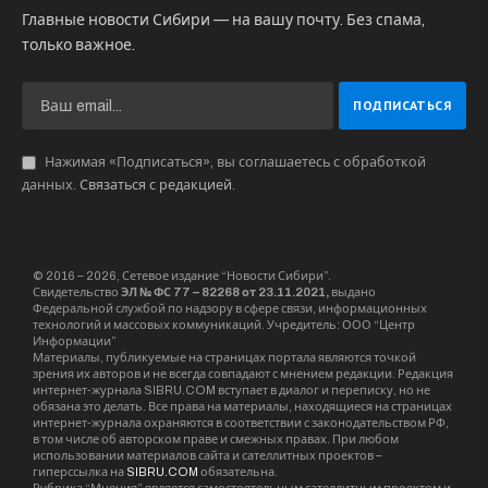
Главные новости Сибири — на вашу почту. Без спама,
только важное.
Нажимая «Подписаться», вы соглашаетесь с обработкой
данных.
Связаться с редакцией
.
© 2016 – 2026, Сетевое издание “Новости Сибири”.
Свидетельство
ЭЛ № ФС 77 – 82268 от 23.11.2021,
выдано
Федеральной службой по надзору в сфере связи, информационных
технологий и массовых коммуникаций. Учредитель: ООО “Центр
Информации”
Материалы, публикуемые на страницах портала являются точкой
зрения их авторов и не всегда совпадают с мнением редакции. Редакция
интернет-журнала SIBRU.COM вступает в диалог и переписку, но не
обязана это делать. Все права на материалы, находящиеся на страницах
интернет-журнала охраняются в соответствии с законодательством РФ,
в том числе об авторском праве и смежных правах. При любом
использовании материалов сайта и сателлитных проектов –
гиперссылка на
SIBRU.COM
обязательна.