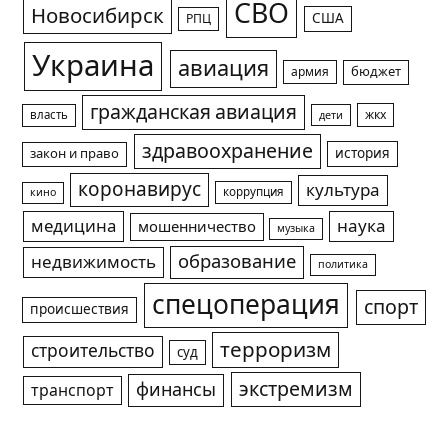
СВО
Новосибирск
США
РПЦ
Украина
авиация
армия
бюджет
гражданская авиация
жкх
власть
дети
здравоохранение
история
закон и право
коронавирус
культура
коррупция
кино
медицина
наука
мошенничество
музыка
образование
недвижимость
политика
спецоперация
спорт
происшествия
терроризм
строительство
суд
экстремизм
финансы
транспорт