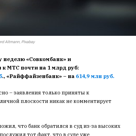
rd Altmann, Pixabay
ну неделю «Совкомбанк» и
к МТС почти на 1 млрд руб:
б
., «Райффайзенбанк» – на
614,9 млн руб.
ясно – заявления только приняты к
бличной плоскости никак не комментирует
ожил, что банк обратился в суд из-за высоких
послужил тот факт, что в суде уже