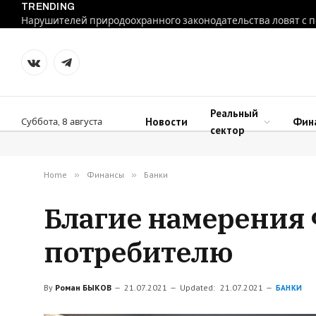
TRENDING
VKontakte
Telegram
Реальный
Новости
Фин
Суббота, 8 августа
сектор
Home
»
Финансы
»
Банки
Благие намерения 
потребителю
By
Роман БЫКОВ
21.07.2021
Updated:
21.07.2021
БАНКИ