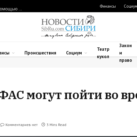
Финансы
Социу
Нарушителей природоохранного законодательства ловят с помощью дронов в Новосибирской области
Закон
Театр
ансы
Происшествия
Социум
и
кукол
право
ФАС могут пойти во вр
Комментариев нет
3 Mins Read