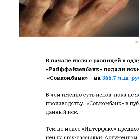
Ge
В начале июля с разницей в од
«Райффайзенбанк» подали иски 
«Совкомбанк» – на
366,7 млн ру
В чем именно суть исков, пока не 
производству. «Совкомбанк» в пу
данный иск.
Тем не менее «Интерфакс» предпол
цен на sms-рассылки. Аргументом 