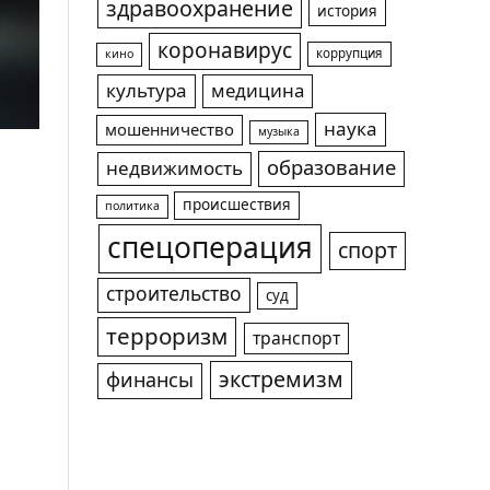
здравоохранение
история
коронавирус
коррупция
кино
культура
медицина
наука
мошенничество
музыка
образование
недвижимость
происшествия
политика
спецоперация
спорт
строительство
суд
терроризм
транспорт
экстремизм
финансы