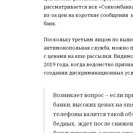
рассматривается иск «Совкомбанка»
из-за цен на короткие сообщения и
банк.
Поскольку третьим лицом по выш
антимонопольная служба, можно п
с ценами на sms-рассылки. Видимо
2019 года, когда ведомство приз
создании дискриминационных усл
Возникает вопрос – если пр
банки, высоких ценах на s
телефоны валится такой объ
бедных, ждет после сниже
будут извещать о новых sms