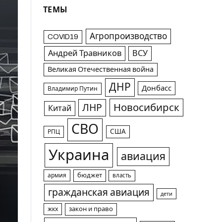
ТЕМЫ
Агропроизводство
COVID19
Андрей Травников
ВСУ
Великая Отечественная война
ДНР
Донбасс
Владимир Путин
Новосибирск
ЛНР
Китай
СВО
США
РПЦ
Украина
авиация
армия
бюджет
власть
гражданская авиация
дети
жкх
закон и право