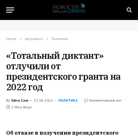
Home
»
Актуально
»
Политика
«Тотальный диктант»
отлучили от
президентского гранта на
2022 год
By
Sibru.Com
22.06.2021
Комментариев нет
ПОЛИТИКА
2 Mins Read
Об отказе в получении президентского