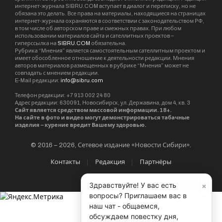
интернет-журнала SIBRU.COM вступает в диалог и переписку, но не
обязана это делать. Все права на материалы, находящиеся на страницах
интернет-журнала охраняются в соответствии с законодательством РФ,
в том числе об авторском праве и смежных правах. При любом
использовании материалов сайта и сателлитных проектов –
гиперссылка на
SIBRU.COM
обязательна.
Рубрика “Мнения” является самостоятельным сателлитным проектом и
имеет обособленное отношение к деятельности редакции. Мнения
авторов материалов размещенных в рубрике “Мнения” может не
совпадать с мнением редакции.
E-Mail редакции:
info@sibru.com
Телефон редакции: +7 913 002 24 80
Адрес редакции: 630091, Новосибирск, ул. Державина, дом 4, кв. 3
Сайт является средством массовой информации. 18+.
На сайте в фото и видео могут демонстрироваться табачные
изделия – курение вредит Вашему здоровью.
© 2016 – 2026, Сетевое издание «Новости Сибири».
Контакты
Редакция
Партнёры
×
Здравствуйте! У вас есть
вопросы? Приглашаем вас в
наш чат - общаемся,
обсуждаем повестку дня,