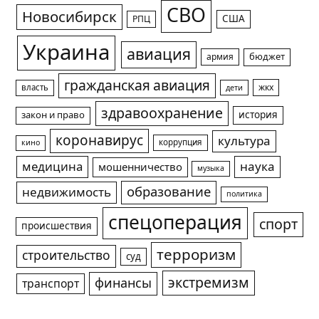
СВО
Новосибирск
США
РПЦ
Украина
авиация
армия
бюджет
гражданская авиация
жкх
власть
дети
здравоохранение
история
закон и право
коронавирус
культура
коррупция
кино
медицина
наука
мошенничество
музыка
образование
недвижимость
политика
спецоперация
спорт
происшествия
терроризм
строительство
суд
экстремизм
финансы
транспорт