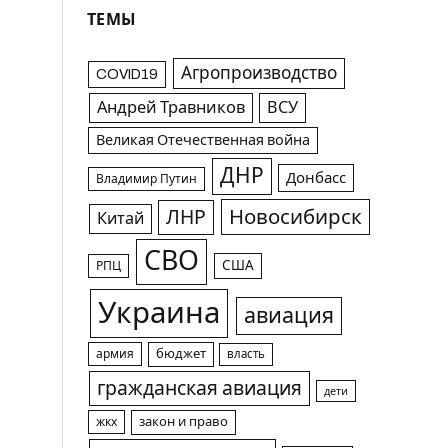
ТЕМЫ
Агропроизводство
COVID19
Андрей Травников
ВСУ
Великая Отечественная война
ДНР
Донбасс
Владимир Путин
Новосибирск
ЛНР
Китай
СВО
США
РПЦ
Украина
авиация
армия
бюджет
власть
гражданская авиация
дети
жкх
закон и право