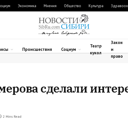
оциум
Экономика
Мнения
Общество
Культура
Здравоох
Закон
Театр
ансы
Происшествия
Социум
и
кукол
право
емерова сделали интер
2 Mins Read