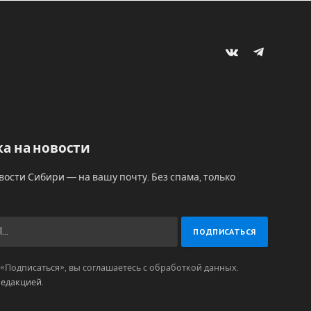
VKontakte
Telegram
а на новости
вости Сибири — на вашу почту. Без спама, только
Подписаться», вы соглашаетесь с обработкой данных.
редакцией
.