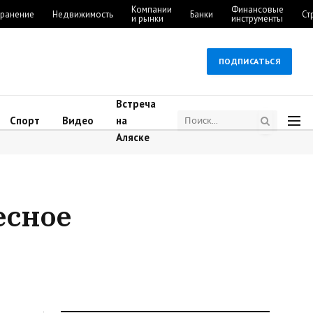
Компании
Финансовые
ранение
Недвижимость
Банки
Ст
и рынки
инструменты
ПОДПИСАТЬСЯ
Встреча
Спорт
Видео
на
Аляске
есное