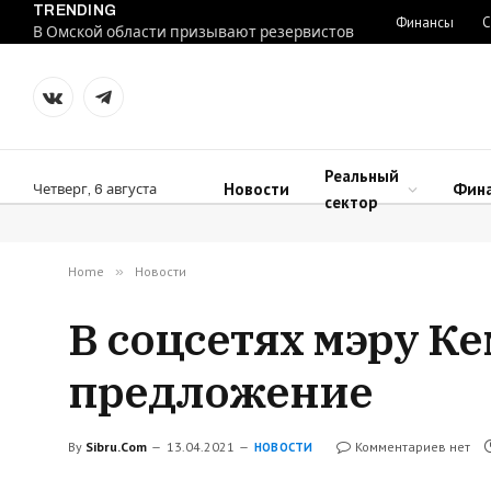
TRENDING
Финансы
С
В Омской области призывают резервистов
VKontakte
Telegram
Реальный
Новости
Фин
Четверг, 6 августа
сектор
Home
»
Новости
В соцсетях мэру К
предложение
By
Sibru.Com
13.04.2021
Комментариев нет
НОВОСТИ