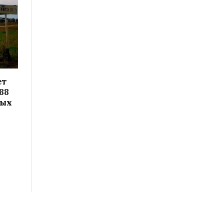
ет
88
вых