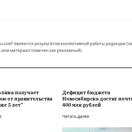
u.com" являются результатом коллективной работы редакции (з
к или материал помечен как рекламный).
олина получает
Дефицит бюджета
ию от правительства
Новосибирска достиг почт
же 5 лет”
400 млн рублей
е
Читать далее