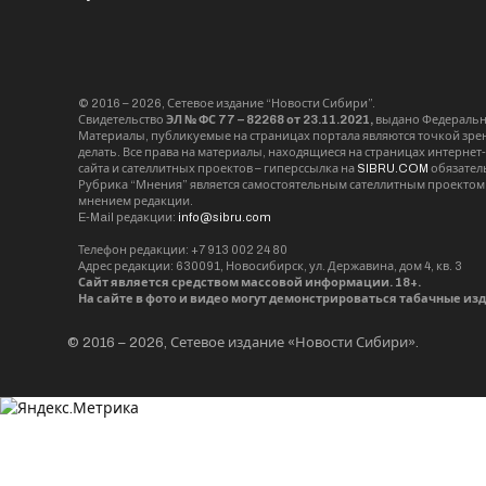
© 2016 – 2026, Сетевое издание “Новости Сибири”.
Свидетельство
ЭЛ № ФС 77 – 82268 от 23.11.2021,
выдано Федерально
Материалы, публикуемые на страницах портала являются точкой зрени
делать. Все права на материалы, находящиеся на страницах интернет
сайта и сателлитных проектов – гиперссылка на
SIBRU.COM
обязател
Рубрика “Мнения” является самостоятельным сателлитным проектом 
мнением редакции.
E-Mail редакции:
info@sibru.com
Телефон редакции: +7 913 002 24 80
Адрес редакции: 630091, Новосибирск, ул. Державина, дом 4, кв. 3
Сайт является средством массовой информации. 18+.
На сайте в фото и видео могут демонстрироваться табачные из
© 2016 – 2026, Сетевое издание «Новости Сибири».