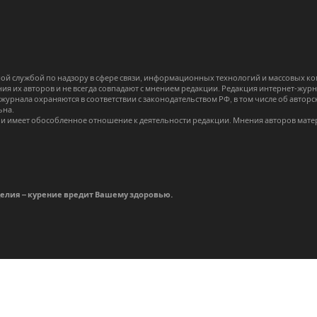
й службой по надзору в сфере связи, информационных технологий и массовых 
я их авторов и не всегда совпадают с мнением редакции. Редакция интернет-журна
-журнала охраняются в соответствии с законодательством РФ, в том числе об авт
ьна.
и имеет обособленное отношение к деятельности редакции. Мнения авторов мате
делия – курение вредит Вашему здоровью.