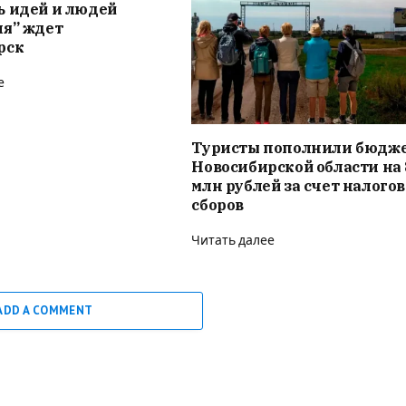
ь идей и людей
ия” ждет
рск
е
Туристы пополнили бюдж
Новосибирской области на 
млн рублей за счет налого
сборов
Читать далее
ADD A COMMENT