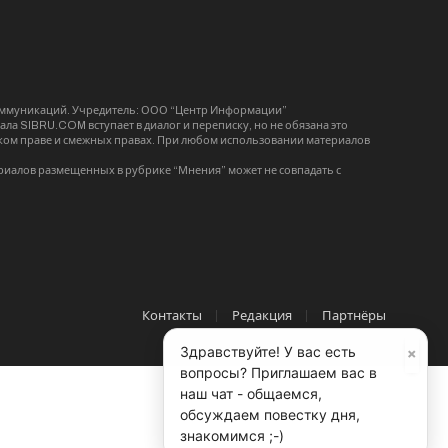
коммуникаций. Учредитель: ООО “Центр Информации”
ла SIBRU.COM вступает в диалог и переписку, но не обязана это
орском праве и смежных правах. При любом использовании материалов
риалов размещенных в рубрике “Мнения” может не совпадать с
Контакты
Редакция
Партнёры
×
Здравствуйте! У вас есть
вопросы? Приглашаем вас в
наш чат - общаемся,
обсуждаем повестку дня,
знакомимся ;-)