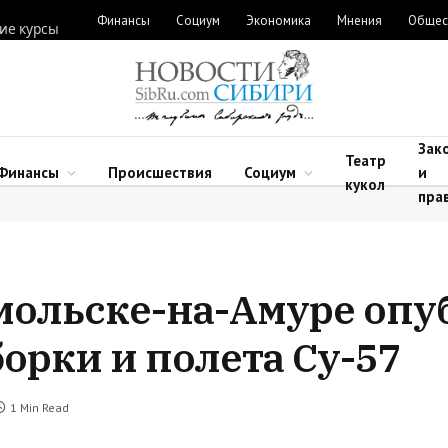
Финансы
Социум
Экономика
Мнения
Общес
ие курсы
Зак
Театр
Финансы
Происшествия
Социум
и
кукол
пра
мольске-на-Амуре опу
орки и полета Су-57
1 Min Read