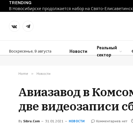
TRENDING
В Новосибирске продолжается набор на Свято-Елисаветинск
VKontakte
Telegram
Реальный
Новости
Воскресенье, 9 августа
сектор
Home
»
Новости
Авиазавод в Комсо
две видеозаписи сб
By
Sibru.Com
31.01.2021
Комментариев нет
НОВОСТИ