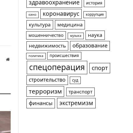
здравоохранение
история
коронавирус
коррупция
кино
культура
медицина
наука
мошенничество
музыка
образование
недвижимость
происшествия
политика
Website
спецоперация
спорт
а
строительство
суд
терроризм
транспорт
экстремизм
финансы