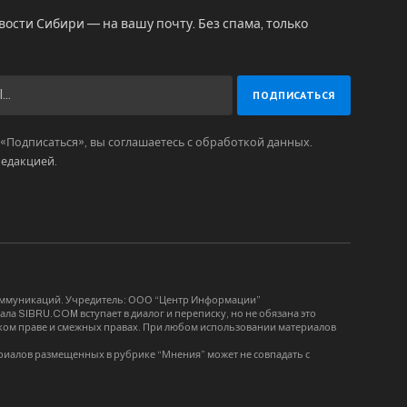
вости Сибири — на вашу почту. Без спама, только
Подписаться», вы соглашаетесь с обработкой данных.
редакцией
.
коммуникаций. Учредитель: ООО “Центр Информации”
ла SIBRU.COM вступает в диалог и переписку, но не обязана это
орском праве и смежных правах. При любом использовании материалов
риалов размещенных в рубрике “Мнения” может не совпадать с