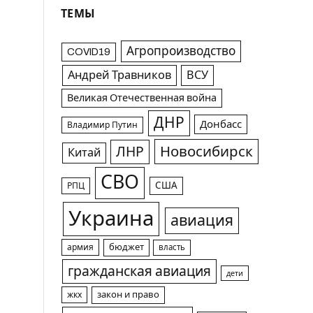
ТЕМЫ
Агропроизводство
COVID19
Андрей Травников
ВСУ
Великая Отечественная война
ДНР
Донбасс
Владимир Путин
Новосибирск
ЛНР
Китай
СВО
США
РПЦ
Украина
авиация
армия
бюджет
власть
гражданская авиация
дети
жкх
закон и право