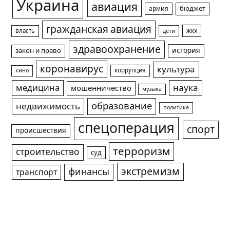
Украина
авиация
армия
бюджет
гражданская авиация
жкх
власть
дети
здравоохранение
история
закон и право
коронавирус
культура
коррупция
кино
медицина
наука
мошенничество
музыка
образование
недвижимость
политика
спецоперация
спорт
происшествия
терроризм
строительство
суд
экстремизм
финансы
транспорт