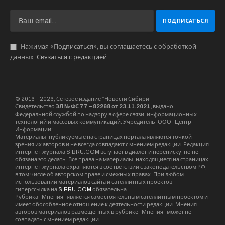
Нажимая «Подписаться», вы соглашаетесь с обработкой
данных.
Связаться с редакцией
.
© 2016 – 2026, Сетевое издание “Новости Сибири”.
Свидетельство
ЭЛ № ФС 77 – 82268 от 23.11.2021,
выдано
Федеральной службой по надзору в сфере связи, информационных
технологий и массовых коммуникаций. Учредитель: ООО “Центр
Информации”
Материалы, публикуемые на страницах портала являются точкой
зрения их авторов и не всегда совпадают с мнением редакции. Редакция
интернет-журнала SIBRU.COM вступает в диалог и переписку, но не
обязана это делать. Все права на материалы, находящиеся на страницах
интернет-журнала охраняются в соответствии с законодательством РФ,
в том числе об авторском праве и смежных правах. При любом
использовании материалов сайта и сателлитных проектов –
гиперссылка на
SIBRU.COM
обязательна.
Рубрика “Мнения” является самостоятельным сателлитным проектом и
имеет обособленное отношение к деятельности редакции. Мнения
авторов материалов размещенных в рубрике “Мнения” может не
совпадать с мнением редакции.