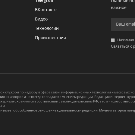
Telegram
Главные но
важное.
ВКонтакте
Видео
И
Технологии
Происшествия
Нажимая «
Связаться с 
й службой по надзору в сфере связи, информационных технологий и массовых 
я их авторов и не всегда совпадают с мнением редакции. Редакция интернет-журна
-журнала охраняются в соответствии с законодательством РФ, в том числе об авт
ьна.
и имеет обособленное отношение к деятельности редакции. Мнения авторов мате