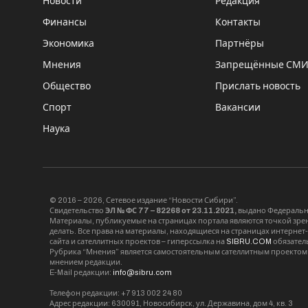
Новости
Редакция
Финансы
Контакты
Экономика
Партнёры
Мнения
Запрещённые СМ
Общество
Прислать новость
Спорт
Вакансии
Наука
© 2016 – 2026, Сетевое издание “Новости Сибири”.
Свидетельство
ЭЛ № ФС 77 – 82268 от 23.11.2021,
выдано Федерально
Материалы, публикуемые на страницах портала являются точкой зрени
делать. Все права на материалы, находящиеся на страницах интернет
сайта и сателлитных проектов – гиперссылка на
SIBRU.COM
обязател
Рубрика “Мнения” является самостоятельным сателлитным проектом 
мнением редакции.
E-Mail редакции:
info@sibru.com
Телефон редакции: +7 913 002 24 80
Адрес редакции: 630091, Новосибирск, ул. Державина, дом 4, кв. 3