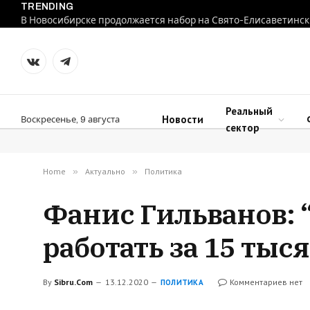
TRENDING
В Новосибирске продолжается набор на Свято-Елисаветинск
VKontakte
Telegram
Реальный
Новости
Воскресенье, 9 августа
сектор
Home
»
Актуально
»
Политика
Фанис Гильванов: “
работать за 15 тыс
By
Sibru.Com
13.12.2020
Комментариев нет
ПОЛИТИКА