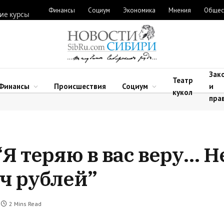
Финансы
Социум
Экономика
Мнения
Общес
ие курсы
Зак
Театр
Финансы
Происшествия
Социум
и
кукол
пра
Я теряю в вас веру… Н
яч рублей”
2 Mins Read