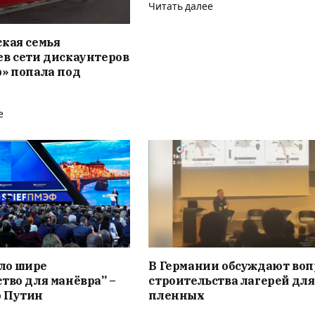
Читать далее
кая семья
в сети дискаунтеров
» попала под
е
ало шире
В Германии обсуждают воп
тво для манёвра” –
строительства лагерей для
 Путин
пленных