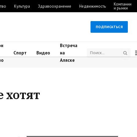
Компании
тво
Культура
Здравоохранение
Недвижимость
и рынки
ПОДПИСАТЬСЯ
он
Встреча
Спорт
Видео
на
во
Аляске
е хотят