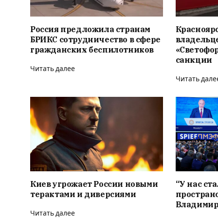
Россия предложила странам
Красноярс
БРИКС сотрудничество в сфере
владельце
гражданских беспилотников
«Светофор
санкции
Читать далее
Читать дале
Киев угрожает России новыми
“У нас ст
терактами и диверсиями
пространс
Владимир
Читать далее