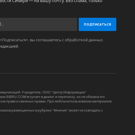
вости Сибири — на вашу почту. Без спама, только
Подписаться», вы соглашаетесь с обработкой данных.
редакцией
.
коммуникаций. Учредитель: ООО “Центр Информации”
ла SIBRU.COM вступает в диалог и переписку, но не обязана это
орском праве и смежных правах. При любом использовании материалов
риалов размещенных в рубрике “Мнения” может не совпадать с