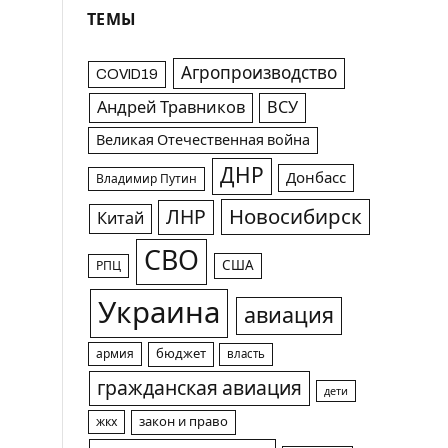
ТЕМЫ
Агропроизводство
COVID19
Андрей Травников
ВСУ
Великая Отечественная война
ДНР
Донбасс
Владимир Путин
Новосибирск
ЛНР
Китай
СВО
США
РПЦ
Украина
авиация
армия
бюджет
власть
гражданская авиация
дети
жкх
закон и право